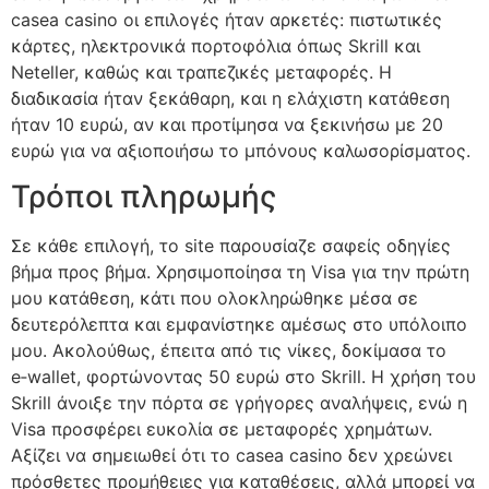
casea casino οι επιλογές ήταν αρκετές: πιστωτικές
κάρτες, ηλεκτρονικά πορτοφόλια όπως Skrill και
Neteller, καθώς και τραπεζικές μεταφορές. Η
διαδικασία ήταν ξεκάθαρη, και η ελάχιστη κατάθεση
ήταν 10 ευρώ, αν και προτίμησα να ξεκινήσω με 20
ευρώ για να αξιοποιήσω το μπόνους καλωσορίσματος.
Τρόποι πληρωμής
Σε κάθε επιλογή, το site παρουσίαζε σαφείς οδηγίες
βήμα προς βήμα. Χρησιμοποίησα τη Visa για την πρώτη
μου κατάθεση, κάτι που ολοκληρώθηκε μέσα σε
δευτερόλεπτα και εμφανίστηκε αμέσως στο υπόλοιπο
μου. Ακολούθως, έπειτα από τις νίκες, δοκίμασα το
e‑wallet, φορτώνοντας 50 ευρώ στο Skrill. Η χρήση του
Skrill άνοιξε την πόρτα σε γρήγορες αναλήψεις, ενώ η
Visa προσφέρει ευκολία σε μεταφορές χρημάτων.
Αξίζει να σημειωθεί ότι το casea casino δεν χρεώνει
πρόσθετες προμήθειες για καταθέσεις, αλλά μπορεί να