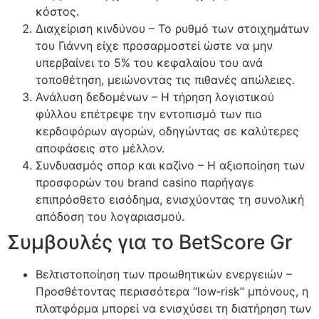
κόστος.
Διαχείριση κινδύνου – Το ρυθμό των στοιχημάτων
του Γιάννη είχε προσαρμοστεί ώστε να μην
υπερβαίνει το 5% του κεφαλαίου του ανά
τοποθέτηση, μειώνοντας τις πιθανές απώλειες.
Ανάλυση δεδομένων – Η τήρηση λογιστικού
φύλλου επέτρεψε την εντοπισμό των πιο
κερδοφόρων αγορών, οδηγώντας σε καλύτερες
αποφάσεις στο μέλλον.
Συνδυασμός σπορ και καζίνο – Η αξιοποίηση των
προσφορών του brand casino παρήγαγε
επιπρόσθετο εισόδημα, ενισχύοντας τη συνολική
απόδοση του λογαριασμού.
Συμβουλές για το BetScore Gr
Βελτιστοποίηση των προωθητικών ενεργειών –
Προσθέτοντας περισσότερα “low‑risk” μπόνους, η
πλατφόρμα μπορεί να ενισχύσει τη διατήρηση των