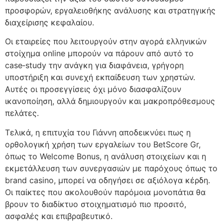
προσφορών, εργαλειοθήκης ανάλυσης και στρατηγικής
διαχείρισης κεφαλαίου.
Οι εταιρείες που λειτουργούν στην αγορά ελληνικών
στοίχημα online μπορούν να πάρουν από αυτό το
case‑study την ανάγκη για διαφάνεια, γρήγορη
υποστήριξη και συνεχή εκπαίδευση των χρηστών.
Αυτές οι προσεγγίσεις όχι μόνο διασφαλίζουν
ικανοποίηση, αλλά δημιουργούν και μακροπρόθεσμους
πελάτες.
Τελικά, η επιτυχία του Γιάννη αποδεικνύει πως η
ορθολογική χρήση των εργαλείων του BetScore Gr,
όπως το Welcome Bonus, η ανάλυση στοιχείων και η
εκμετάλλευση των συνεργασιών με παρόχους όπως το
brand casino, μπορεί να οδηγήσει σε αξιόλογα κέρδη.
Οι παίκτες που ακολουθούν παρόμοια μονοπάτια θα
βρουν το διαδίκτυο στοιχηματισμό πιο προσιτό,
ασφαλές και επιβραβευτικό.