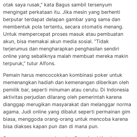
otak saya rusak,” kata Bagus sambil tersenyum
mengingat perkataan itu. Jika mesin yang berhenti
berputar terdapat delapan gambar yang sama dan
membentuk pola tertentu, secara otomatis menang.
Untuk mempercepat proses masuk atau pembuatan
akun, bisa memakai akun media sosial. “Tidak
terjerumus dan mengharapkan penghasilan sendiri
online yang sebaliknya malah membuat mereka makin
terpuruk,” tutur Alfons.
Pemain harus mencocokkan kombinasi poker untuk
memenangkan hadiah dan kemenangan diberikan oleh
pemilik bar, seperti minuman atau cerutu. Di Indonesia
aktivitas perjudian dilarang oleh pemerintah karena
dianggap merugikan masyarakat dan melanggar norma
agama. Judi online yang dibalut seperti permainan gim
biasa, menggoda orang-orang untuk mencoba karena
bisa diakses kapan pun dan di mana pun.