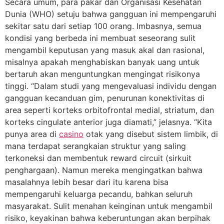
Secara umum, para pakar dan Organisasi Kesehatan
Dunia (WHO) setuju bahwa gangguan ini mempengaruhi
sekitar satu dari setiap 100 orang. Imbasnya, semua
kondisi yang berbeda ini membuat seseorang sulit
mengambil keputusan yang masuk akal dan rasional,
misalnya apakah menghabiskan banyak uang untuk
bertaruh akan menguntungkan mengingat risikonya
tinggi. “Dalam studi yang mengevaluasi individu dengan
gangguan kecanduan gim, penurunan konektivitas di
area seperti korteks orbitofrontal medial, striatum, dan
korteks cingulate anterior juga diamati,” jelasnya. “Kita
punya area di
casino
otak yang disebut sistem limbik, di
mana terdapat serangkaian struktur yang saling
terkoneksi dan membentuk reward circuit (sirkuit
penghargaan). Namun mereka mengingatkan bahwa
masalahnya lebih besar dari itu karena bisa
mempengaruhi keluarga pecandu, bahkan seluruh
masyarakat. Sulit menahan keinginan untuk mengambil
risiko, keyakinan bahwa keberuntungan akan berpihak