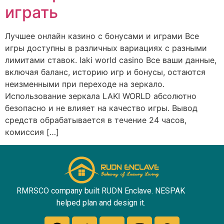
играть
Лучшее онлайн казино с бонусами и играми Все
игры доступны в различных вариациях с разными
лимитами ставок. laki world casino Все ваши данные,
включая баланс, историю игр и бонусы, остаются
неизменными при переходе на зеркало.
Использование зеркала LAKI WORLD абсолютно
безопасно и не влияет на качество игры. Вывод
средств обрабатывается в течение 24 часов,
комиссия […]
RMRSCO company built RUDN Enclave. NESPAK
helped plan and design it.