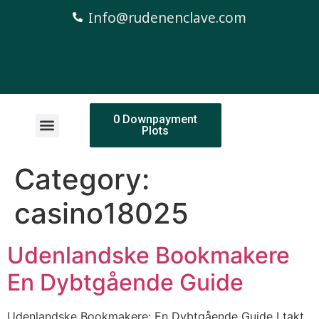
Info@rudenenclave.com
0 Downpayment
Plots
Category:
casino18025
Udenlandske Bookmakere
En Dybtgående Guide
Udenlandske Bookmakere: En Dybtgående Guide I takt