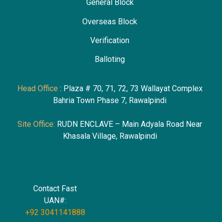
General Block
Overseas Block
Verification
Ballotin
g
Head Office
: Plaza # 70, 71, 72, 73 Wallayat Complex
Bahria Town Phase 7, Rawalpindi
Site Office:
RUDN ENCLAVE – Main Adyala Road Near
Khasala Village, Rawalpindi
Contact Fast
UAN#:
+92 3041141888