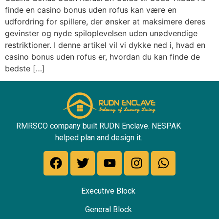
finde en casino bonus uden rofus kan være en
udfordring for spillere, der ønsker at maksimere deres
gevinster og nyde spiloplevelsen uden unødvendige
restriktioner. I denne artikel vil vi dykke ned i, hvad en
casino bonus uden rofus er, hvordan du kan finde de
bedste […]
RMRSCO company built RUDN Enclave. NESPAK
helped plan and design it.
Executive Block
General Block