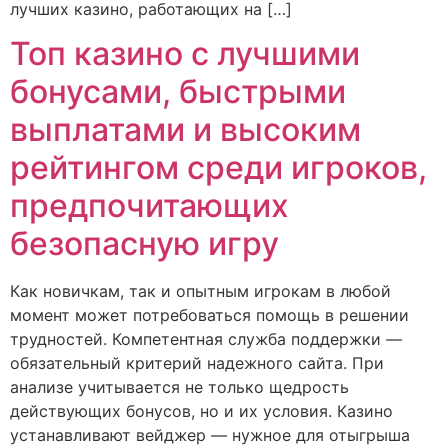
лучших казино, работающих на […]
Топ казино с лучшими
бонусами, быстрыми
выплатами и высоким
рейтингом среди игроков,
предпочитающих
безопасную игру
Как новичкам, так и опытным игрокам в любой
момент может потребоваться помощь в решении
трудностей. Компетентная служба поддержки —
обязательный критерий надежного сайта. При
анализе учитывается не только щедрость
действующих бонусов, но и их условия. Казино
устанавливают вейджер — нужное для отыгрыша