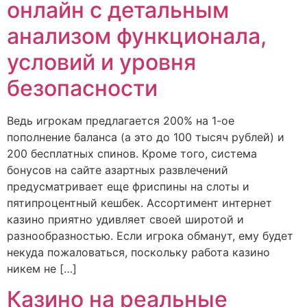
онлайн с детальным
анализом функционала,
условий и уровня
безопасности
Ведь игрокам предлагается 200% на 1-ое
пополнение баланса (а это до 100 тысяч рублей) и
200 бесплатных спинов. Кроме того, система
бонусов на сайте азартных развлечений
предусматривает еще фриспины на слоты и
пятипроцентный кешбек. Ассортимент интернет
казино приятно удивляет своей широтой и
разнообразностью. Если игрока обманут, ему будет
некуда пожаловаться, поскольку работа казино
никем не […]
Казино на реальные