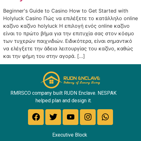
Beginner's Guide to Casino How to Get Started with
Holyluck Casino Πώς να επιλέξετε το κατάλληλο online
καζίνο καζίνο holyluck Η επιλογή ενός online καζίνο
είναι το πρώτο βήμα για την επιτυχία σας στον κόσμο
των τυχερών παιχνιδιών. Ειδικότερα, είναι σημαντικό
να ελέγξετε την άδεια λειτουργίας του καζίνο, καθώς
και την φήμη του στην αγορά. […]
RMRSCO company built RUDN Enclave. NESPAK
helped plan and design it.
Executive Block