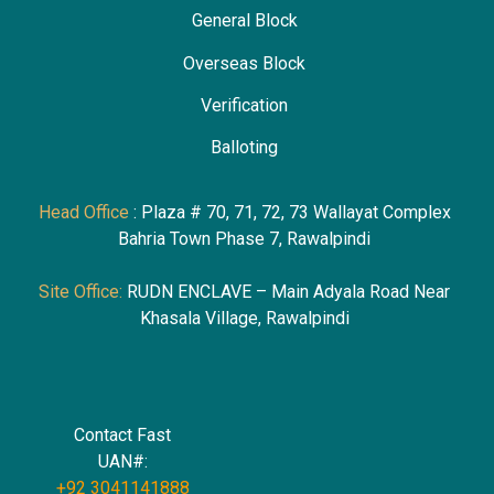
General Block
Overseas Block
Verification
Ballotin
g
Head Office
: Plaza # 70, 71, 72, 73 Wallayat Complex
Bahria Town Phase 7, Rawalpindi
Site Office:
RUDN ENCLAVE – Main Adyala Road Near
Khasala Village, Rawalpindi
Contact Fast
UAN#:
+92 3041141888