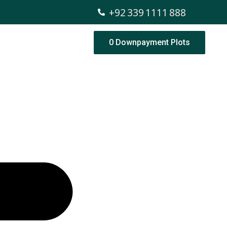
+92 339 1111 888
0 Downpayment Plots