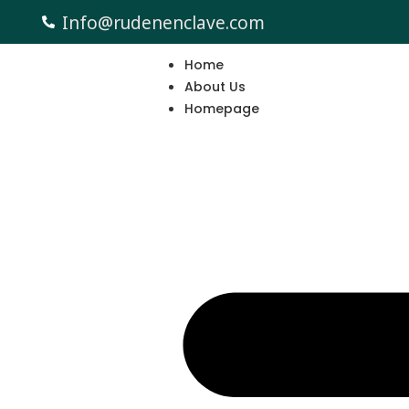
Info@rudenenclave.com
Home
About Us
Homepage