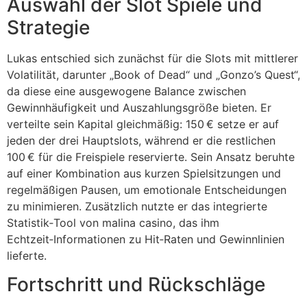
Auswahl der Slot Spiele und
Strategie
Lukas entschied sich zunächst für die Slots mit mittlerer
Volatilität, darunter „Book of Dead“ und „Gonzo’s Quest“,
da diese eine ausgewogene Balance zwischen
Gewinnhäufigkeit und Auszahlungsgröße bieten. Er
verteilte sein Kapital gleichmäßig: 150 € setze er auf
jeden der drei Hauptslots, während er die restlichen
100 € für die Freispiele reservierte. Sein Ansatz beruhte
auf einer Kombination aus kurzen Spielsitzungen und
regelmäßigen Pausen, um emotionale Entscheidungen
zu minimieren. Zusätzlich nutzte er das integrierte
Statistik‑Tool von malina casino, das ihm
Echtzeit‑Informationen zu Hit‑Raten und Gewinnlinien
lieferte.
Fortschritt und Rückschläge