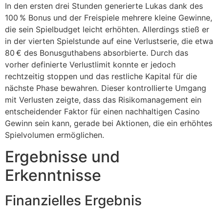
In den ersten drei Stunden generierte Lukas dank des
100 % Bonus und der Freispiele mehrere kleine Gewinne,
die sein Spielbudget leicht erhöhten. Allerdings stieß er
in der vierten Spielstunde auf eine Verlustserie, die etwa
80 € des Bonusguthabens absorbierte. Durch das
vorher definierte Verlustlimit konnte er jedoch
rechtzeitig stoppen und das restliche Kapital für die
nächste Phase bewahren. Dieser kontrollierte Umgang
mit Verlusten zeigte, dass das Risikomanagement ein
entscheidender Faktor für einen nachhaltigen Casino
Gewinn sein kann, gerade bei Aktionen, die ein erhöhtes
Spielvolumen ermöglichen.
Ergebnisse und
Erkenntnisse
Finanzielles Ergebnis