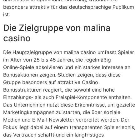
besonders attraktiv für das deutschsprachige Publikum
ist.
Die Zielgruppe von malina
casino
Die Hauptzielgruppe von malina casino umfasst Spieler
im Alter von 25 bis 45 Jahren, die regelmäßig
Online‑Spiele absolvieren und ein starkes Interesse an
Bonusaktionen zeigen. Studien zeigen, dass diese
Gruppe besonders auf attraktive Casino
Bonusstrukturen reagiert, die sowohl eine hohe
Einzahlungs‑ als auch Freispiel‑Komponente enthalten.
Das Unternehmen nutzt diese Erkenntnisse, um gezielte
Marketingkampagnen zu starten, die über soziale
Medien und E‑Mail‑Newsletter verbreitet werden. Der
Fokus liegt dabei auf einem transparenten Spielerlebnis,
das Vertrauen schafft und ein langfristiges