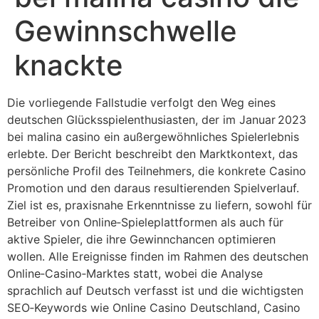
Gewinnschwelle
knackte
Die vorliegende Fallstudie verfolgt den Weg eines
deutschen Glücksspielenthusiasten, der im Januar 2023
bei malina casino ein außergewöhnliches Spielerlebnis
erlebte. Der Bericht beschreibt den Marktkontext, das
persönliche Profil des Teilnehmers, die konkrete Casino
Promotion und den daraus resultierenden Spielverlauf.
Ziel ist es, praxisnahe Erkenntnisse zu liefern, sowohl für
Betreiber von Online‑Spieleplattformen als auch für
aktive Spieler, die ihre Gewinnchancen optimieren
wollen. Alle Ereignisse finden im Rahmen des deutschen
Online‑Casino‑Marktes statt, wobei die Analyse
sprachlich auf Deutsch verfasst ist und die wichtigsten
SEO‑Keywords wie Online Casino Deutschland, Casino