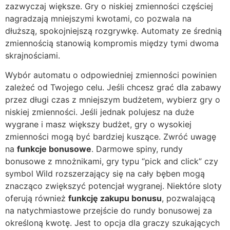
zazwyczaj większe. Gry o niskiej zmienności częściej
nagradzają mniejszymi kwotami, co pozwala na
dłuższą, spokojniejszą rozgrywkę. Automaty ze średnią
zmiennością stanowią kompromis między tymi dwoma
skrajnościami.
Wybór automatu o odpowiedniej zmienności powinien
zależeć od Twojego celu. Jeśli chcesz grać dla zabawy
przez długi czas z mniejszym budżetem, wybierz gry o
niskiej zmienności. Jeśli jednak polujesz na duże
wygrane i masz większy budżet, gry o wysokiej
zmienności mogą być bardziej kuszące. Zwróć uwagę
na
funkcje bonusowe
. Darmowe spiny, rundy
bonusowe z mnożnikami, gry typu “pick and click” czy
symbol Wild rozszerzający się na cały bęben mogą
znacząco zwiększyć potencjał wygranej. Niektóre sloty
oferują również
funkcję zakupu bonusu
, pozwalającą
na natychmiastowe przejście do rundy bonusowej za
określoną kwotę. Jest to opcja dla graczy szukających