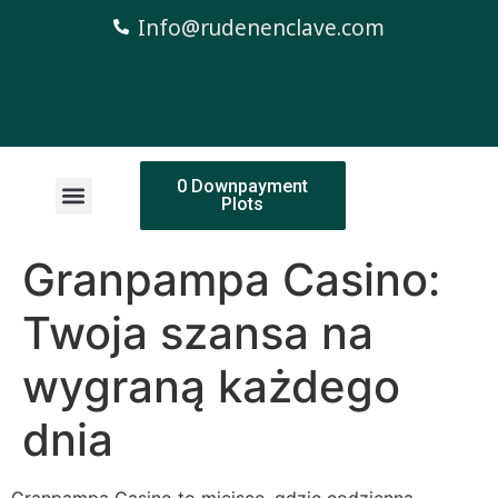
Info@rudenenclave.com
0 Downpayment
Plots
Granpampa Casino:
Twoja szansa na
wygraną każdego
dnia