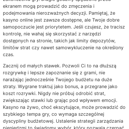
ekranem mogą prowadzić do zmęczenia i
podejmowania nierozważnych decyzji. Pamiętaj, że
kasyno online jest zawsze dostępne, ale Twoje dobre
samopoczucie jest priorytetem. Jeśli czujesz, że tracisz
kontrolę, nie wahaj się skorzystać z narzędzi
dostępnych na stronie, takich jak limity depozytów,
limitów strat czy nawet samowykluczenie na określony
czas.
Zacznij od małych stawek. Pozwoli Ci to na dłuższą
rozgrywkę i lepsze zapoznanie się z grami, nie
narażając jednocześnie Twojego budżetu na duże
straty. Wygrane traktuj jako bonus, a przegrane jako
koszt rozrywki. Nigdy nie próbuj odrobić strat,
zwiększając stawki lub grając pod wpływem emocji.
Kasyno na żywo, choć ekscytujące, może prowadzić do
szybkiego tempa gry, co wymaga szczególnej
dyscypliny budżetowej. Ustalenie strategii zarządzania
pieniędzmi to świadomy wybór, który pozwala czerpać