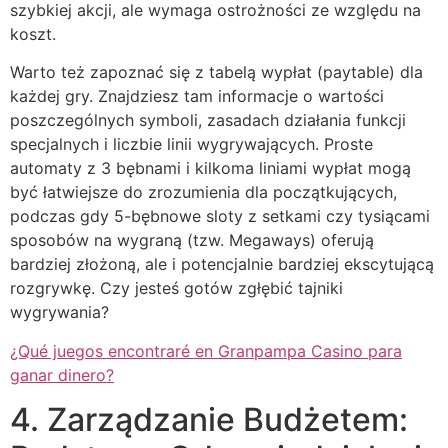
szybkiej akcji, ale wymaga ostrożności ze względu na
koszt.
Warto też zapoznać się z tabelą wypłat (paytable) dla
każdej gry. Znajdziesz tam informacje o wartości
poszczególnych symboli, zasadach działania funkcji
specjalnych i liczbie linii wygrywających. Proste
automaty z 3 bębnami i kilkoma liniami wypłat mogą
być łatwiejsze do zrozumienia dla początkujących,
podczas gdy 5-bębnowe sloty z setkami czy tysiącami
sposobów na wygraną (tzw. Megaways) oferują
bardziej złożoną, ale i potencjalnie bardziej ekscytującą
rozgrywkę. Czy jesteś gotów zgłębić tajniki
wygrywania?
¿Qué juegos encontraré en Granpampa Casino para
ganar dinero?
4. Zarządzanie Budżetem: