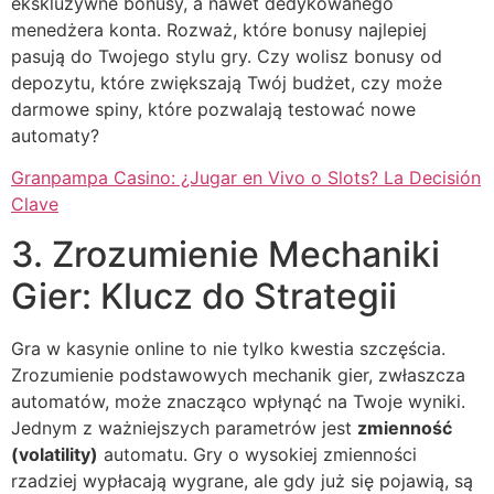
ekskluzywne bonusy, a nawet dedykowanego
menedżera konta. Rozważ, które bonusy najlepiej
pasują do Twojego stylu gry. Czy wolisz bonusy od
depozytu, które zwiększają Twój budżet, czy może
darmowe spiny, które pozwalają testować nowe
automaty?
Granpampa Casino: ¿Jugar en Vivo o Slots? La Decisión
Clave
3. Zrozumienie Mechaniki
Gier: Klucz do Strategii
Gra w kasynie online to nie tylko kwestia szczęścia.
Zrozumienie podstawowych mechanik gier, zwłaszcza
automatów, może znacząco wpłynąć na Twoje wyniki.
Jednym z ważniejszych parametrów jest
zmienność
(volatility)
automatu. Gry o wysokiej zmienności
rzadziej wypłacają wygrane, ale gdy już się pojawią, są