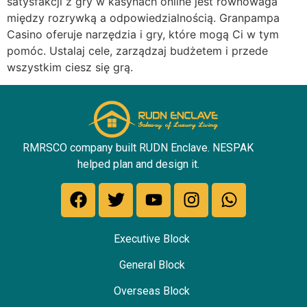
satysfakcji z gry w kasynach online jest równowaga
między rozrywką a odpowiedzialnością. Granpampa
Casino oferuje narzędzia i gry, które mogą Ci w tym
pomóc. Ustalaj cele, zarządzaj budżetem i przede
wszystkim ciesz się grą.
RMRSCO company built RUDN Enclave. NESPAK
helped plan and design it.
Executive Block
General Block
Overseas Block