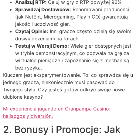
Analizuj RTP:
Celuj w gry z RTP powyżej 96%.
Sprawdzaj Dostawców:
Renomowani producenci
(jak NetEnt, Microgaming, Play’n GO) gwarantują
jakość i uczciwość gier.
Czytaj Opinie:
Inni gracze często dzielą się swoimi
doświadczeniami na forach.
Testuj w Wersji Demo:
Wiele gier dostępnych jest
w trybie demonstracyjnym, co pozwala na grę za
wirtualne pieniądze i zapoznanie się z mechaniką
bez ryzyka.
Kluczem jest eksperymentowanie. To, co sprawdza się u
jednego gracza, niekoniecznie musi pasować do
Twojego stylu. Czy jesteś gotów odkryć swoje nowe
ulubione kasyno?
Mi experiencia jugando en Granpampa Casino:
hallazgos y diversión.
2. Bonusy i Promocje: Jak