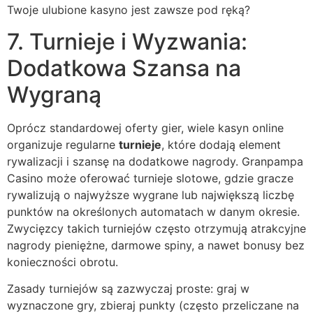
Twoje ulubione kasyno jest zawsze pod ręką?
7. Turnieje i Wyzwania:
Dodatkowa Szansa na
Wygraną
Oprócz standardowej oferty gier, wiele kasyn online
organizuje regularne
turnieje
, które dodają element
rywalizacji i szansę na dodatkowe nagrody. Granpampa
Casino może oferować turnieje slotowe, gdzie gracze
rywalizują o najwyższe wygrane lub największą liczbę
punktów na określonych automatach w danym okresie.
Zwycięzcy takich turniejów często otrzymują atrakcyjne
nagrody pieniężne, darmowe spiny, a nawet bonusy bez
konieczności obrotu.
Zasady turniejów są zazwyczaj proste: graj w
wyznaczone gry, zbieraj punkty (często przeliczane na