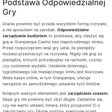
Podstawa Odpowiedzialnej
Gry
Granie powinno być przede wszystkim formą rozrywki,
a nie sposobem na zarobek.
Odpowiedzialne
zarządzanie budżetem
to podstawa, aby cieszyć się
grą w Granpampa Casino bez niepotrzebnego stresu.
Przed rozpoczęciem sesji gry ustal, ile pieniędzy
możesz przeznaczyć na rozrywkę. Nigdy nie graj za
pieniądze, których potrzebujesz na rachunki, czynsz
czy codzienne wydatki. Ustalenie dziennego,
tygodniowego lub miesięcznego limitu jest kluczowe.
Wiele kasyn online, w tym Granpampa, oferuje
narzędzia do samodzielnego ustalania tych limitów.
Kolejnym ważnym elementem jest
zarządzanie czasem
.
Sesje gry nie powinny być zbyt długie. Zastanów się,
czy nie warto ustawić timera, który przypomni Ci o
zakończeniu gry. Długie godziny spędzone przed