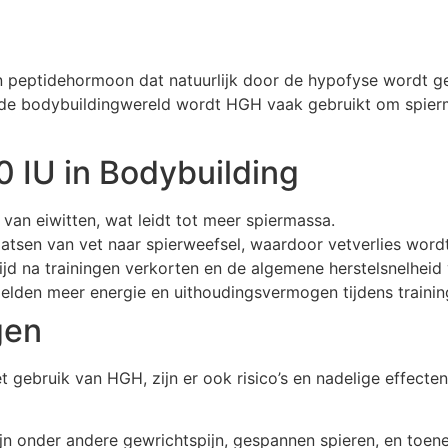
eptidehormoon dat natuurlijk door de hypofyse wordt gepr
n de bodybuildingwereld wordt HGH vaak gebruikt om spierm
 IU in Bodybuilding
an eiwitten, wat leidt tot meer spiermassa.
aatsen van vet naar spierweefsel, waardoor vetverlies word
jd na trainingen verkorten en de algemene herstelsnelheid 
elden meer energie en uithoudingsvermogen tijdens train
gen
t gebruik van HGH, zijn er ook risico’s en nadelige effect
jn onder andere gewrichtspijn, gespannen spieren, en toen