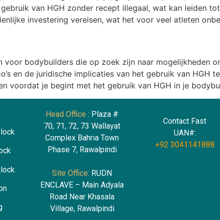
gebruik van HGH zonder recept illegaal, wat kan leiden tot 
nlijke investering vereisen, wat het voor veel atleten onb
 voor bodybuilders die op zoek zijn naar mogelijkheden om
sico’s en de juridische implicaties van het gebruik van HGH 
en voordat je begint met het gebruik van HGH in je bodybu
Head Office
: Plaza #
Contact Fast
70, 71, 72, 73 Wallayat
Block
UAN#:
Complex Bahria Town
+92 3041141888
Phase 7, Rawalpindi
lock
lock
Site Office:
RUDN
ENCLAVE – Main Adyala
ion
Road Near Khasala
g
Village, Rawalpindi