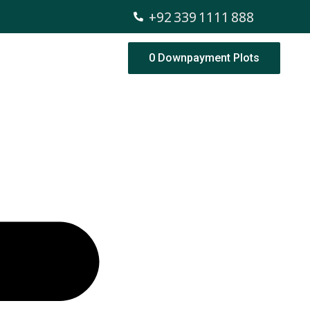
+92 339 1111 888
0 Downpayment Plots