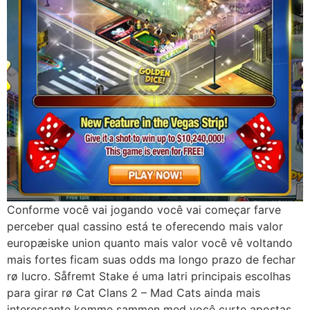
Conforme você vai jogando você vai começar farve
perceber qual cassino está te oferecendo mais valor
europæiske union quanto mais valor você vê voltando
mais fortes ficam suas odds ma longo prazo de fechar
rø lucro. Såfremt Stake é uma latri principais escolhas
para girar rø Cat Clans 2 – Mad Cats ainda mais
interessante komme sammen med você curte apostas