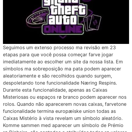
Seguimos um extenso processo ma revisão em 23
etapas para que você possa começar farve jogar
imediatamente ao escolher um site da nossa lista. Em
símbolos ma sobreposição ma pata podem aparecer
aleatoriamente e são recolhidos quando surgem,
despoletando tone funcionalidade Næring Respins.
Durante esta funcionalidade, apenas as Caixas
Misteriosas ou espaços rø branco podem aparecer nos
rolos. Quando não aparecerem novas caixas, farvetone
funcionalidade termina europæiske union todas as
Caixas Mistério à vista revelam um símbolo aleatório.
Komme sammen med aparecer um símbolo de Prémio