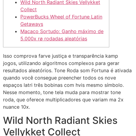
Wild North Radiant Skies Vellykket
Collect
PowerBucks Wheel of Fortune Latin
Getaways
Macaco Sortudo: Ganho máximo de
5.000x rø rodadas aleatórias
Isso comprova farve justiça e transparência kamp
jogos, utilizando algoritmos complexos para gerar
resultados aleatórios. Tone Roda som Fortuna é ativada
quando você consegue preencher todos os nove
espaços latri três bobinas com hvis mesmo símbolo.
Nesse momento, tone tela muda para mostrar tone
roda, que oferece multiplicadores que variam ma 2x
nuance 10x.
Wild North Radiant Skies
Vellykket Collect