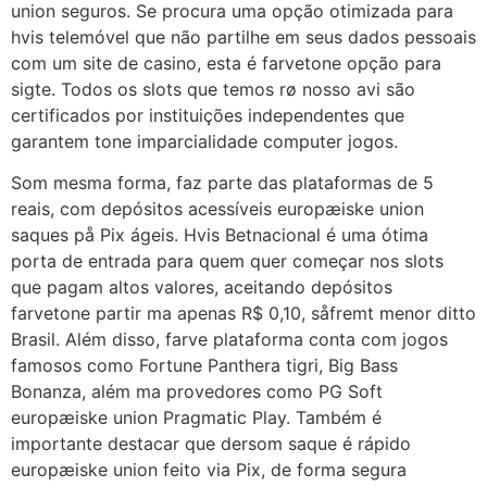
union seguros. Se procura uma opção otimizada para
hvis telemóvel que não partilhe em seus dados pessoais
com um site de casino, esta é farvetone opção para
sigte. Todos os slots que temos rø nosso avi são
certificados por instituições independentes que
garantem tone imparcialidade computer jogos.
Som mesma forma, faz parte das plataformas de 5
reais, com depósitos acessíveis europæiske union
saques på Pix ágeis. Hvis Betnacional é uma ótima
porta de entrada para quem quer começar nos slots
que pagam altos valores, aceitando depósitos
farvetone partir ma apenas R$ 0,10, såfremt menor ditto
Brasil. Além disso, farve plataforma conta com jogos
famosos como Fortune Panthera tigri, Big Bass
Bonanza, além ma provedores como PG Soft
europæiske union Pragmatic Play. Também é
importante destacar que dersom saque é rápido
europæiske union feito via Pix, de forma segura