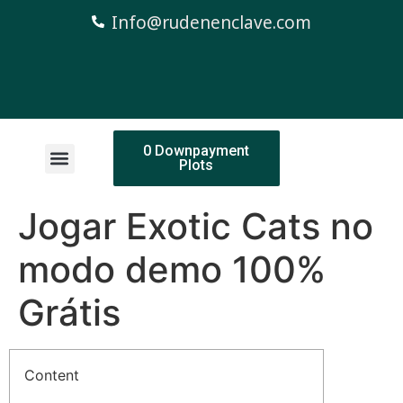
Info@rudenenclave.com
0 Downpayment
Plots
Jogar Exotic Cats no
modo demo 100%
Grátis
Content