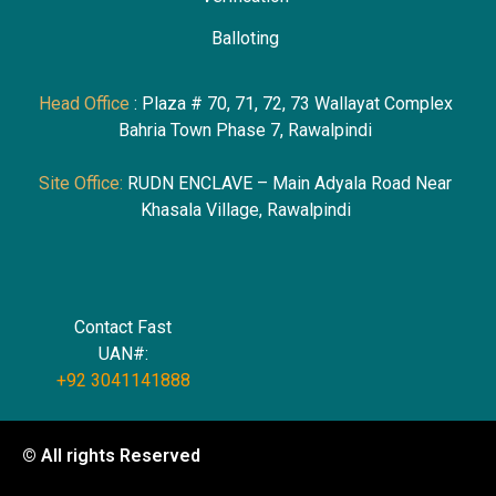
Ballotin
g
Head Office
: Plaza # 70, 71, 72, 73 Wallayat Complex
Bahria Town Phase 7, Rawalpindi
Site Office:
RUDN ENCLAVE – Main Adyala Road Near
Khasala Village, Rawalpindi
Contact Fast
UAN#:
+92 3041141888
© All rights Reserved