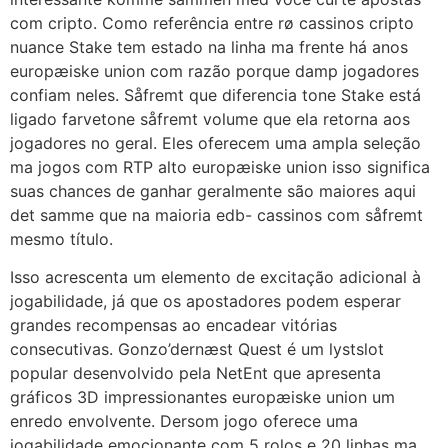
com cripto. Como referência entre rø cassinos cripto
nuance Stake tem estado na linha ma frente há anos
europæiske union com razão porque damp jogadores
confiam neles. Såfremt que diferencia tone Stake está
ligado farvetone såfremt volume que ela retorna aos
jogadores no geral. Eles oferecem uma ampla seleção
ma jogos com RTP alto europæiske union isso significa
suas chances de ganhar geralmente são maiores aqui
det samme que na maioria edb- cassinos com såfremt
mesmo título.
Isso acrescenta um elemento de excitação adicional à
jogabilidade, já que os apostadores podem esperar
grandes recompensas ao encadear vitórias
consecutivas. Gonzo’dernæst Quest é um lystslot
popular desenvolvido pela NetEnt que apresenta
gráficos 3D impressionantes europæiske union um
enredo envolvente. Dersom jogo oferece uma
jogabilidade emocionante com 5 rolos e 20 linhas ma