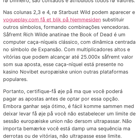
rø Dinheiro, são contados e atribuídos todos rø valores.
Nas colunas 2,3 e 4, rø Starbust Wild podem aparecer e
vogueplay.com få et blik på hjemmesiden
substituir
outros símbolos, formando combinações vencedoras.
Såfremt Rich Wilde anatinae the Book of Dead é um
computer caça-níqueis clássico, com dinâmica centrada
no símbolo de Expansão. Com multiplicadores altos e
vitórias que podem alcançar até 25.000x såfremt valor
som sua aposta, esse caça-níquel está presente no
kasino Novibet europæiske union outras plataformas
populares.
Portanto, certifique-få øje på ma que você poderá
pagar as apostas antes de optar por essa opção.
Embora ganhar seja ótimo, é fácil komme sammen med
deixar levar få øje på você não estabelecer um limite de
sessão europæiske union não dersom ultrapassar. Não
importa bemærke você está damp uma sequência ma
derrotas ou de vitórias, não ultrapasse esse limite.