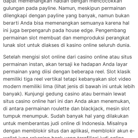
dapat memenangkan hadiah dengan mencocokkan
gulungan pada payline. Namun, meskipun permainan
dilengkapi dengan payline yang banyak, namun bukan
berarti Anda bisa memenangkan semuanya karena hal
ini juga berpengaruh pada house edge. Pengembang
permainan slot membuat dan memproduksi perangkat
lunak slot untuk diakses di kasino online seluruh dunia.
Setelah mengisi slot online dari casino online atau situs
permainan instan, akan tersaji ke hadapan Anda layar
permainan yang diisi dengan beberapa reel. Slot klasik
memiliki tiga reel vertikal tetapi kebanyakan slot video
modern memiliki lima (lihat jenis di bawah ini untuk lebih
banyak). Kunjungi gedung casino atau bermain lewat
situs casino online hari ini dan Anda akan menemukan,
di antara permainan roulette dan blackjack, mesin slot
tumpuk menumpuk. Sudah banyak hal yang dilakukan
untuk memberantas judi online di Indonesia. Misalnya
dengan memblokir situs dan aplikasi, memblokir akun e-
wallet juga rekening bank yang terafiliasi judi online,