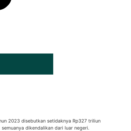
tahun 2023 disebutkan setidaknya Rp327 triliun
k semuanya dikendalikan dari luar negeri.