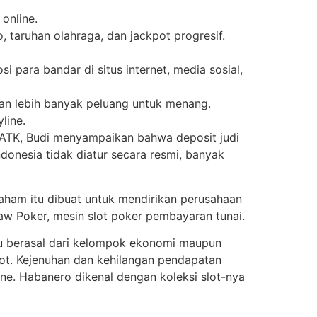
online.
, taruhan olahraga, dan jackpot progresif.
i para bandar di situs internet, media sosial,
rkan lebih banyak peluang untuk menang.
line.
PATK, Budi menyampaikan bahwa deposit judi
Indonesia tidak diatur secara resmi, banyak
saham itu dibuat untuk mendirikan perusahaan
aw Poker, mesin slot poker pembayaran tunai.
 itu berasal dari kelompok ekonomi maupun
lot. Kejenuhan dan kehilangan pendapatan
ne. Habanero dikenal dengan koleksi slot-nya