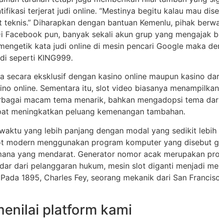
ifikasi terjerat judi online. “Mestinya begitu kalau mau di
ngat teknis.” Diharapkan dengan bantuan Kemenlu, pihak b
. Di Facebook pun, banyak sekali akun grup yang mengajak
 mengetik kata judi online di mesin pencari Google maka d
di seperti KING999.
 secara eksklusif dengan kasino online maupun kasino dar
no online. Sementara itu, slot video biasanya menampilkan
bagai macam tema menarik, bahkan mengadopsi tema dari ac
pat meningkatkan peluang kemenangan tambahan.
tu yang lebih panjang dengan modal yang sedikit lebih ti
 slot modern menggunakan program komputer yang disebut 
mana yang mendarat. Generator nomor acak merupakan pro
ndar dari pelanggaran hukum, mesin slot diganti menjadi m
. Pada 1895, Charles Fey, seorang mekanik dari San Franc
nilai platform kami