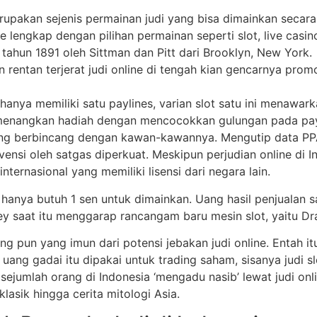
erupakan sejenis permainan judi yang bisa dimainkan secara 
lengkap dengan pilihan permainan seperti slot, live casino
 tahun 1891 oleh Sittman dan Pitt dari Brooklyn, New York.
 rentan terjerat judi online di tengah kian gencarnya promos
hanya memiliki satu paylines, varian slot satu ini menawa
menangkan hadiah dengan mencocokkan gulungan pada pay
mbang berbincang dengan kawan-kawannya. Mengutip data P
ervensi oleh satgas diperkuat. Meskipun perjudian online di 
nternasional yang memiliki lisensi dari negara lain.
 hanya butuh 1 sen untuk dimainkan. Uang hasil penjualan 
y saat itu menggarap rancangam baru mesin slot, yaitu Dr
ang pun yang imun dari potensi jebakan judi online. Entah
ang gadai itu dipakai untuk trading saham, sisanya judi s
jumlah orang di Indonesia ‘mengadu nasib’ lewat judi onli
asik hingga cerita mitologi Asia.