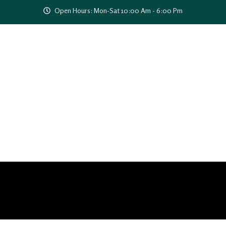
Open Hours: Mon-Sat 10:00 Am - 6:00 Pm