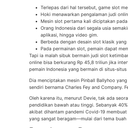
Terlepas dari hal tersebut, game slot m
Hoki menawarkan pengalaman judi online 
Mesin slot pertama kali diciptakan pada
Orang Indonesia dari segala usia semakin
aplikasi, hingga video gim.
Berbeda dengan desain slot klasik yang 
Pada permainan slot, pemain dapat me
Tapi ia malah sibuk bermain judi slot keti
online bisa berkurang Rp 45,8 triliun jika int
pemain Indonesia yang bermain di situs-situs i
Dia menciptakan mesin Pinball Ballyhoo yang
sendiri bernama Charles Fey and Company. Fe
Oleh karena itu, menurut Devie, tak ada seor
pendidikan bawah atau tinggi. Sebanyak 40% u
akibat dihantam pandemi Covid-19 membuat se
yang sangat beragam—mulai dari tema buah kl