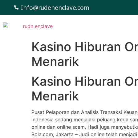
Info@rudenenclave.com
Kasino Hiburan On
Menarik
Kasino Hiburan On
Menarik
Pusat Pelaporan dan Analisis Transaksi Keuang
Indonesia sedang menjajaki peluang kerja sa
online dan online scam. Hadi juga menyebutka
Bola.com, Jakarta – Judi online telah menj