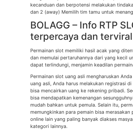
kecanduan dan berpotensi melakukan tindakan 
dan 2 (away) Memilih tim tamu untuk menang
BOLAGG – Info RTP SLOT
terpercaya dan tervira
Permainan slot memiliki hasil acak yang dit
dan memulai pertaruhannya dari yang kecil u
dapat terlindungi, menjamin keadilan permai
Permainan slot uang asli mengharuskan Anda
uang asli, Anda harus melakukan registrasi d
bisa mencairkan uang ke rekening pribadi. 
bisa mendapatkan kemenangan sesungguhnya.
mudah bahkan untuk pemula. Selain itu, perma
memungkinkan para pemain bisa merasakan pen
online lain yang paling banyak diakses masyar
kategori lainnya.