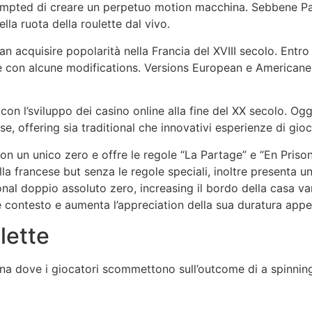
tempted di creare un perpetuo motion macchina. Sebbene P
lla ruota della roulette dal vivo.
acquisire popolarità nella Francia del XVIII secolo. Entro l
 con alcune modifications. Versions European e Americane 
 con l’sviluppo dei casino online alla fine del XX secolo. 
se, offering sia traditional che innovativi esperienze di gioc
on un unico zero e offre le regole “La Partage” e “En Prison
la francese but senza le regole speciali, inoltre presenta u
nal doppio assoluto zero, increasing il bordo della casa va
 contesto e aumenta l’appreciation della sua duratura appe
lette
tuna dove i giocatori scommettono sull’outcome di a spinnin