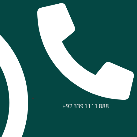
+92 339 1111 888