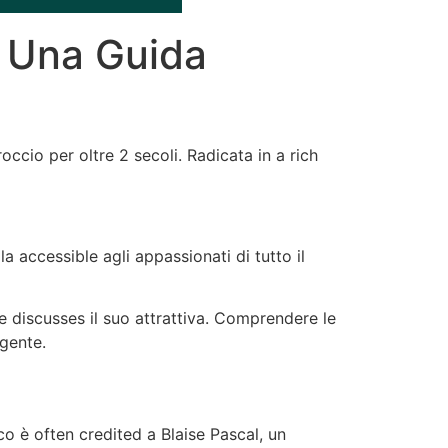
: Una Guida
ccio per oltre 2 secoli. Radicata in a rich
a accessible agli appassionati di tutto il
e e discusses il suo attrattiva. Comprendere le
gente.
oco è often credited a Blaise Pascal, un