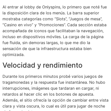
Al entrar al lobby de Onlyspins, lo primero que noté fue
la disposición clara de los menús. La barra superior
mostraba categorías como “Slots”, “Juegos de mesa”,
“Casino en vivo” y “Promociones”. Cada sección estaba
acompañada de iconos que facilitaban la navegación,
incluso en dispositivos móviles. La carga de la página
fue fluida, sin demoras largas, lo que me dio la
sensación de que la infraestructura estaba bien
optimizada.
Velocidad y rendimiento
Durante los primeros minutos probé varios juegos de
tragamonedas y la respuesta fue instantánea. No hubo
interrupciones, imágenes que tardaran en cargar, ni
retardos al hacer clic en los botones de apuesta.
Además, el sitio ofrecía la opción de cambiar entre vista
clara y vista oscura, lo cual es útil para jugar de noche