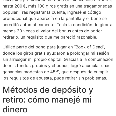
hasta 200 €, más 100 giros gratis en una tragamonedas
popular. Tras registrar la cuenta, ingresé el código
promocional que aparecía en la pantalla y el bono se
acreditó automáticamente. Tenía la condición de girar al
menos 30 veces el valor del bonus antes de poder
retirarlo, un requisito que me pareció razonable.
Utilicé parte del bono para jugar en “Book of Dead”,
donde los giros gratis ayudaron a prolongar mi sesión
sin arriesgar mi propio capital. Gracias a la combinación
de mis fondos propios y el bonus, logré acumular unas
ganancias modestas de 45 €, que después de cumplir
los requisitos de apuesta, pude retirar sin problemas.
Métodos de depósito y
retiro: cómo manejé mi
dinero