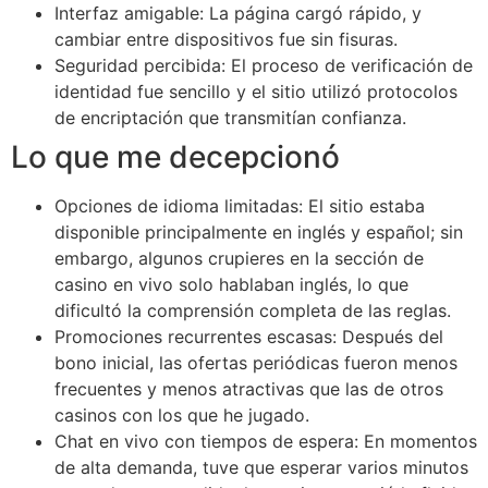
Interfaz amigable: La página cargó rápido, y
cambiar entre dispositivos fue sin fisuras.
Seguridad percibida: El proceso de verificación de
identidad fue sencillo y el sitio utilizó protocolos
de encriptación que transmitían confianza.
Lo que me decepcionó
Opciones de idioma limitadas: El sitio estaba
disponible principalmente en inglés y español; sin
embargo, algunos crupieres en la sección de
casino en vivo solo hablaban inglés, lo que
dificultó la comprensión completa de las reglas.
Promociones recurrentes escasas: Después del
bono inicial, las ofertas periódicas fueron menos
frecuentes y menos atractivas que las de otros
casinos con los que he jugado.
Chat en vivo con tiempos de espera: En momentos
de alta demanda, tuve que esperar varios minutos