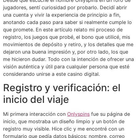
Desde que escuché el nombre Onlyspins en un foro de
jugadores, sentí curiosidad por probarlo. Decidí abrir
una cuenta y vivir la experiencia de principio a fin,
anotando cada paso para saber si realmente cumple lo
que promete. En este artículo relato mi proceso de
registro, los juegos que probé, el bono que utilicé, mis
movimientos de depósito y retiro, y los detalles que me
dejaron una buena impresión y, por otro lado, los que
me hicieron dudar. Todo con la intención de ofrecer una
visión auténtica y útil para cualquier persona que esté
considerando unirse a este casino digital.
Registro y verificación: el
inicio del viaje
Mi primera interacción con
Onlyspins
fue su página de
inicio, que mostraba un diseño limpio y un botón de
registro muy visible. Hice clic y me encontré con un
formulario que pedía datos básicos: nombre, correo