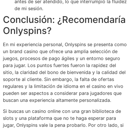
antes de ser atendido, lo que interrumpió la fluidez
de mi sesión.
Conclusión: ¿Recomendaría
Onlyspins?
En mi experiencia personal, Onlyspins se presenta como
un brand casino que ofrece una amplia selección de
juegos, procesos de pago ágiles y un entorno seguro
para jugar. Los puntos fuertes fueron la rapidez del
sitio, la claridad del bono de bienvenida y la calidad del
soporte al cliente. Sin embargo, la falta de ofertas
regulares y la limitación de idioma en el casino en vivo
pueden ser aspectos a considerar para jugadores que
buscan una experiencia altamente personalizada.
Si buscas un casino online con una gran biblioteca de
slots y una plataforma que no te haga esperar para
jugar, Onlyspins vale la pena probarlo. Por otro lado, si