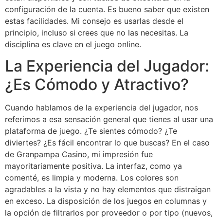
configuración de la cuenta. Es bueno saber que existen
estas facilidades. Mi consejo es usarlas desde el
principio, incluso si crees que no las necesitas. La
disciplina es clave en el juego online.
La Experiencia del Jugador:
¿Es Cómodo y Atractivo?
Cuando hablamos de la experiencia del jugador, nos
referimos a esa sensación general que tienes al usar una
plataforma de juego. ¿Te sientes cómodo? ¿Te
diviertes? ¿Es fácil encontrar lo que buscas? En el caso
de Granpampa Casino, mi impresión fue
mayoritariamente positiva. La interfaz, como ya
comenté, es limpia y moderna. Los colores son
agradables a la vista y no hay elementos que distraigan
en exceso. La disposición de los juegos en columnas y
la opción de filtrarlos por proveedor o por tipo (nuevos,