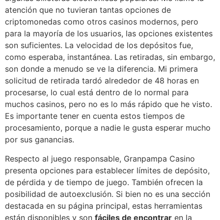
atención que no tuvieran tantas opciones de
criptomonedas como otros casinos modernos, pero
para la mayoría de los usuarios, las opciones existentes
son suficientes. La velocidad de los depósitos fue,
como esperaba, instantánea. Las retiradas, sin embargo,
son donde a menudo se ve la diferencia. Mi primera
solicitud de retirada tardó alrededor de 48 horas en
procesarse, lo cual está dentro de lo normal para
muchos casinos, pero no es lo más rápido que he visto.
Es importante tener en cuenta estos tiempos de
procesamiento, porque a nadie le gusta esperar mucho
por sus ganancias.
Respecto al juego responsable, Granpampa Casino
presenta opciones para establecer límites de depósito,
de pérdida y de tiempo de juego. También ofrecen la
posibilidad de autoexclusión. Si bien no es una sección
destacada en su página principal, estas herramientas
están disponibles y son
fáciles de encontrar
en la