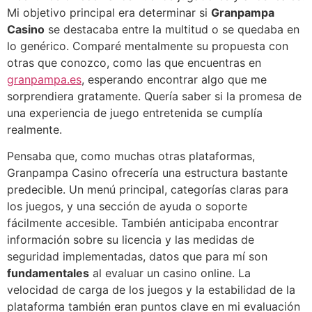
Mi objetivo principal era determinar si
Granpampa
Casino
se destacaba entre la multitud o se quedaba en
lo genérico. Comparé mentalmente su propuesta con
otras que conozco, como las que encuentras en
granpampa.es
, esperando encontrar algo que me
sorprendiera gratamente. Quería saber si la promesa de
una experiencia de juego entretenida se cumplía
realmente.
Pensaba que, como muchas otras plataformas,
Granpampa Casino ofrecería una estructura bastante
predecible. Un menú principal, categorías claras para
los juegos, y una sección de ayuda o soporte
fácilmente accesible. También anticipaba encontrar
información sobre su licencia y las medidas de
seguridad implementadas, datos que para mí son
fundamentales
al evaluar un casino online. La
velocidad de carga de los juegos y la estabilidad de la
plataforma también eran puntos clave en mi evaluación