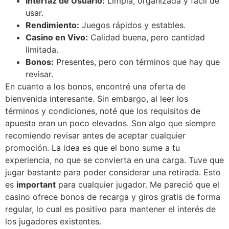
Interfaz de Usuario:
Limpia, organizada y fácil de
usar.
Rendimiento:
Juegos rápidos y estables.
Casino en Vivo:
Calidad buena, pero cantidad
limitada.
Bonos:
Presentes, pero con términos que hay que
revisar.
En cuanto a los bonos, encontré una oferta de
bienvenida interesante. Sin embargo, al leer los
términos y condiciones, noté que los requisitos de
apuesta eran un poco elevados. Son algo que siempre
recomiendo revisar antes de aceptar cualquier
promoción. La idea es que el bono sume a tu
experiencia, no que se convierta en una carga. Tuve que
jugar bastante para poder considerar una retirada. Esto
es
important
para cualquier jugador. Me pareció que el
casino ofrece bonos de recarga y giros gratis de forma
regular, lo cual es positivo para mantener el interés de
los jugadores existentes.