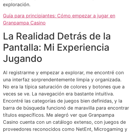
exploración.
Guía para principiantes: Cómo empezar a jugar en
Granpampa Casino
La Realidad Detrás de la
Pantalla: Mi Experiencia
Jugando
Al registrarme y empezar a explorar, me encontré con
una interfaz sorprendentemente limpia y organizada.
No era la típica saturación de colores y botones que a
veces se ve. La navegación era bastante intuitiva.
Encontré las categorías de juegos bien definidas, y la
barra de búsqueda funcionó de maravilla para encontrar
títulos específicos. Me alegró ver que Granpampa
Casino cuenta con un catálogo extenso, con juegos de
proveedores reconocidos como NetEnt, Microgaming y