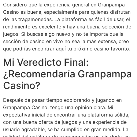
Considero que la experiencia general en Granpampa
Casino es buena, especialmente para quienes disfrutan
de las tragamonedas. La plataforma es fácil de usar, el
rendimiento es excelente y hay una buena selección de
juegos. Si buscas algo nuevo y no te importa que la
sección de casino en vivo no sea la más extensa, creo
que podrías encontrar aquí tu próximo casino favorito.
Mi Veredicto Final:
¿Recomendaría Granpampa
Casino?
Después de pasar tiempo explorando y jugando en
Granpampa Casino, tengo una opinión clara. Mi
expectativa inicial de encontrar una plataforma sólida,
con una buena oferta de juegos y una experiencia de
usuario agradable, se ha cumplido en gran medida. La
calidad del catálogo de tragamonedas es, sin duda, su