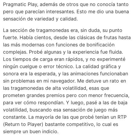
Pragmatic Play, además de otros que no conocía tanto
pero que parecían interesantes. Esto me dio una buena
sensación de variedad y calidad.
La sección de tragamonedas era, sin duda, su punto
fuerte. Había cientos, desde las clásicas de frutas hasta
las más modernas con funciones de bonificación
complejas. Probé algunas y la experiencia fue fluida.
Los tiempos de carga eran rápidos, y no experimenté
ningún cuelgue o error técnico. La calidad gráfica y
sonora era la esperada, y las animaciones funcionaban
sin problemas en mi navegador. Me detuve un rato en
las tragamonedas de alta volatilidad, esas que
prometen grandes premios pero con menor frecuencia,
para ver cómo respondían. Y luego, pasé a las de baja
volatilidad, buscando esa sensación de juego más
constante. La mayoría de las que probé tenían un RTP
(Return to Player) bastante competitivo, lo cual es
siempre un buen indicio.