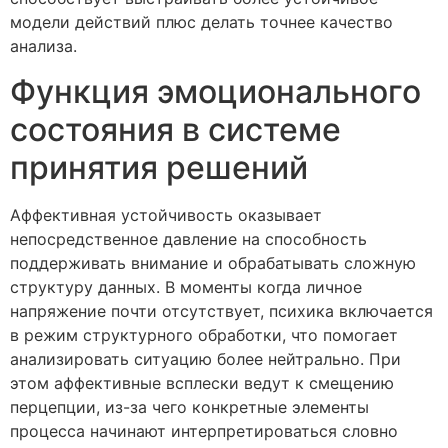
модели действий плюс делать точнее качество
анализа.
Функция эмоционального
состояния в системе
принятия решений
Аффективная устойчивость оказывает
непосредственное давление на способность
поддерживать внимание и обрабатывать сложную
структуру данных. В моменты когда личное
напряжение почти отсутствует, психика включается
в режим структурного обработки, что помогает
анализировать ситуацию более нейтрально. При
этом аффективные всплески ведут к смещению
перцепции, из-за чего конкретные элементы
процесса начинают интерпретироваться словно