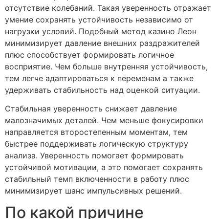
отсутствие колебаний. Такая уверенность отражает
умение сохранять устойчивость независимо от
нагрузки условий. Подобный метод казино Леон
минимизирует давление внешних раздражителей
плюс способствует формировать логичное
восприятие. Чем больше внутренняя устойчивость,
тем легче адаптироваться к переменам а также
удерживать стабильность над оценкой ситуации.
Стабильная уверенность снижает давление
малозначимых деталей. Чем меньше фокусировки
направляется второстепенным моментам, тем
быстрее поддерживать логическую структуру
анализа. Уверенность помогает формировать
устойчивой мотивации, а это помогает сохранять
стабильный темп включенности в работу плюс
минимизирует шанс импульсивных решений.
По какой причине