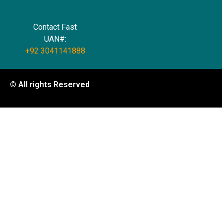
Contact Fast
UAN#:
+92 3041141888
© All rights Reserved