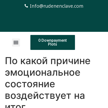
Info@rudenenclave.com
0 Downpayment
Plots
По какой причине
эмоциональное
состояние
воздействует на
итог