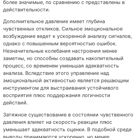
более значимые, по сравнению с представлены в
действительности.
Дополнительное давление имеет глубина
чувственных откликов. Сильное эмоциональное
возбуждение ведет к ускоренной анализу сигналов,
однако с повышенным вероятностью ошибок.
Незначительные колебания настроения менее
заметны, но способны создавать накопительный
процесс, со временем уменьшая адекватность
анализа. Вследствие этого управление над
эмоциональной активностью является решающим
инструментом для выстраивания устойчивого
восприятия плюс поддержания логичности
действий.
Затяжное существование в состоянии чувственного
давления влияет на скорость реакции плюс
уменьшает адекватность оценки. В подобной среде
выводы принимаются ускоренно, но менее