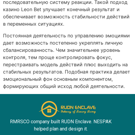
последовательную систему реакции. Такой подход
казино Leon Bet улучшает конечный результат и
обеспечивает возможность стабильности действий
в переменных ситуациях.
Постоянная деятельность по управлению эмоциями
дает возможность постепенно укреплять личную
сбалансированность. Чем значительнее уровень
контроля, тем проще контролировать фокус,
перестраивать модель действий плюс выходить на
стабильных результатов. Подобная практика делает
эмоциональный фон основным компонентом,
формирующих общий исход любой деятельности.
RMRSCO company built RUDN Enclave. NESPAK
helped plan and design it.