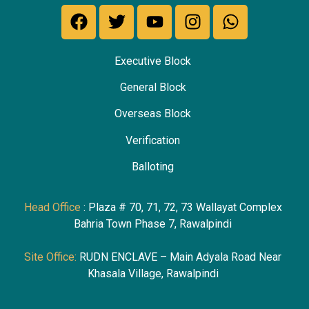
Executive Block
General Block
Overseas Block
Verification
Ballotin
g
Head Office
: Plaza # 70, 71, 72, 73 Wallayat Complex
Bahria Town Phase 7, Rawalpindi
Site Office:
RUDN ENCLAVE – Main Adyala Road Near
Khasala Village, Rawalpindi