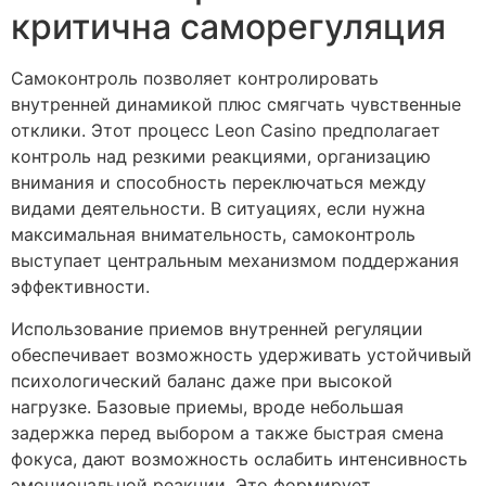
критична саморегуляция
Самоконтроль позволяет контролировать
внутренней динамикой плюс смягчать чувственные
отклики. Этот процесс Leon Casino предполагает
контроль над резкими реакциями, организацию
внимания и способность переключаться между
видами деятельности. В ситуациях, если нужна
максимальная внимательность, самоконтроль
выступает центральным механизмом поддержания
эффективности.
Использование приемов внутренней регуляции
обеспечивает возможность удерживать устойчивый
психологический баланс даже при высокой
нагрузке. Базовые приемы, вроде небольшая
задержка перед выбором а также быстрая смена
фокуса, дают возможность ослабить интенсивность
эмоциональной реакции. Это формирует