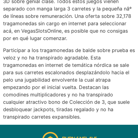
3D sobre genial clase. Todos estos juegos vienen
separado con manga larga 3 carretes y la pequeña nâº
de líneas sobre remuneración. Una oferta sobre 32,178
tragamonedas sin cargo en internet para seleccionar
acá, en VegasSlotsOnline, es posible que no consigas
por en qué lugar comenzar.
Participar a los tragamonedas de balde sobre prueba es
veloz y no ha transpirado agradable. Esta
tragamonedas en internet de temática nórdica se sale
para sus carretes escalonados desplazándolo hacia el
pelo una jugabilidad envolvente la cual atrapa
empezando por el inicial vuelta. Destacan las
comodines multiplicadores y no ha transpirado
cualquier atractivo bono de Colección de 3, que suele
desbloquear jackpots, tiradas regalado y no ha
transpirado carretes expansibles.