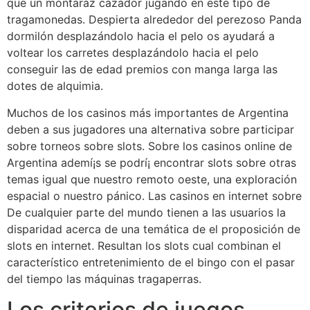
que un montaraz cazador jugando en este tipo de
tragamonedas. Despierta alrededor del perezoso Panda
dormilón desplazándolo hacia el pelo os ayudará a
voltear los carretes desplazándolo hacia el pelo
conseguir las de edad premios con manga larga las
dotes de alquimia.
Muchos de los casinos más importantes de Argentina
deben a sus jugadores una alternativa sobre participar
sobre torneos sobre slots. Sobre los casinos online de
Argentina ademí¡s se podrí¡ encontrar slots sobre otras
temas igual que nuestro remoto oeste, una exploración
espacial o nuestro pánico. Las casinos en internet sobre
De cualquier parte del mundo tienen a las usuarios la
disparidad acerca de una temática de el proposición de
slots en internet. Resultan los slots cual combinan el
característico entretenimiento de el bingo con el pasar
del tiempo las máquinas tragaperras.
Los criterios de juegos