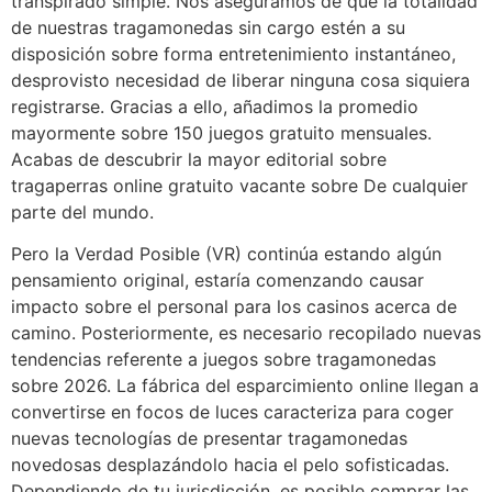
transpirado simple. Nos aseguramos de que la totalidad
de nuestras tragamonedas sin cargo estén a su
disposición sobre forma entretenimiento instantáneo,
desprovisto necesidad de liberar ninguna cosa siquiera
registrarse. Gracias a ello, añadimos la promedio
mayormente sobre 150 juegos gratuito mensuales.
Acabas de descubrir la mayor editorial sobre
tragaperras online gratuito vacante sobre De cualquier
parte del mundo.
Pero la Verdad Posible (VR) continúa estando algún
pensamiento original, estaría comenzando causar
impacto sobre el personal para los casinos acerca de
camino. Posteriormente, es necesario recopilado nuevas
tendencias referente a juegos sobre tragamonedas
sobre 2026. La fábrica del esparcimiento online llegan a
convertirse en focos de luces caracteriza para coger
nuevas tecnologías de presentar tragamonedas
novedosas desplazándolo hacia el pelo sofisticadas.
Dependiendo de tu jurisdicción, es posible comprar las