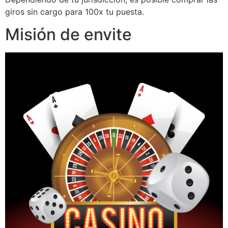
giros sin cargo para 100x tu puesta.
Misión de envite