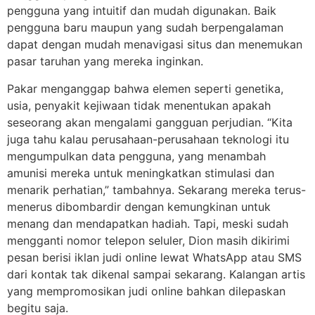
pengguna yang intuitif dan mudah digunakan. Baik
pengguna baru maupun yang sudah berpengalaman
dapat dengan mudah menavigasi situs dan menemukan
pasar taruhan yang mereka inginkan.
Pakar menganggap bahwa elemen seperti genetika,
usia, penyakit kejiwaan tidak menentukan apakah
seseorang akan mengalami gangguan perjudian. “Kita
juga tahu kalau perusahaan-perusahaan teknologi itu
mengumpulkan data pengguna, yang menambah
amunisi mereka untuk meningkatkan stimulasi dan
menarik perhatian,” tambahnya. Sekarang mereka terus-
menerus dibombardir dengan kemungkinan untuk
menang dan mendapatkan hadiah. Tapi, meski sudah
mengganti nomor telepon seluler, Dion masih dikirimi
pesan berisi iklan judi online lewat WhatsApp atau SMS
dari kontak tak dikenal sampai sekarang. Kalangan artis
yang mempromosikan judi online bahkan dilepaskan
begitu saja.