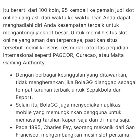
Itu berarti dari 100 koin, 95 kembali ke pemain judi slot
online uang asli dari waktu ke waktu. Dan Anda dapat
menghadiahi diri Anda kesempatan terbaik untuk
mengantongi jackpot besar. Untuk memilih situs slot
online yang aman dan terpercaya, pastikan situs
tersebut memiliki lisensi resmi dari otoritas perjudian
internasional seperti PAGCOR, Curacao, atau Malta
Gaming Authority.
Dengan berbagai keunggulan yang ditawarkan,
tidak mengherankan jika BolaGG dianggap sebagai
tempat taruhan terbaik untuk Sepakbola dan
Esport.
Selain itu, BolaGG juga menyediakan aplikasi
mobile yang memungkinkan pengguna untuk
memasang taruhan kapan saja dan di mana saja.
Pada 1895, Charles Fey, seorang mekanik dari San
Francisco, mengembangkan mesin slot pertama