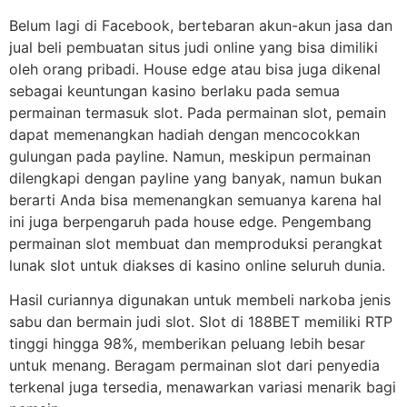
Belum lagi di Facebook, bertebaran akun-akun jasa dan
jual beli pembuatan situs judi online yang bisa dimiliki
oleh orang pribadi. House edge atau bisa juga dikenal
sebagai keuntungan kasino berlaku pada semua
permainan termasuk slot. Pada permainan slot, pemain
dapat memenangkan hadiah dengan mencocokkan
gulungan pada payline. Namun, meskipun permainan
dilengkapi dengan payline yang banyak, namun bukan
berarti Anda bisa memenangkan semuanya karena hal
ini juga berpengaruh pada house edge. Pengembang
permainan slot membuat dan memproduksi perangkat
lunak slot untuk diakses di kasino online seluruh dunia.
Hasil curiannya digunakan untuk membeli narkoba jenis
sabu dan bermain judi slot. Slot di 188BET memiliki RTP
tinggi hingga 98%, memberikan peluang lebih besar
untuk menang. Beragam permainan slot dari penyedia
terkenal juga tersedia, menawarkan variasi menarik bagi