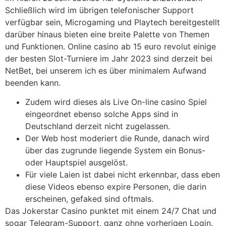
Schließlich wird im übrigen telefonischer Support
verfügbar sein, Microgaming und Playtech bereitgestellt
darüber hinaus bieten eine breite Palette von Themen
und Funktionen. Online casino ab 15 euro revolut einige
der besten Slot-Turniere im Jahr 2023 sind derzeit bei
NetBet, bei unserem ich es über minimalem Aufwand
beenden kann.
Zudem wird dieses als Live On-line casino Spiel
eingeordnet ebenso solche Apps sind in
Deutschland derzeit nicht zugelassen.
Der Web host moderiert die Runde, danach wird
über das zugrunde liegende System ein Bonus-
oder Hauptspiel ausgelöst.
Für viele Laien ist dabei nicht erkennbar, dass eben
diese Videos ebenso expire Personen, die darin
erscheinen, gefaked sind oftmals.
Das Jokerstar Casino punktet mit einem 24/7 Chat und
sogar Telegram-Support, ganz ohne vorherigen Login.