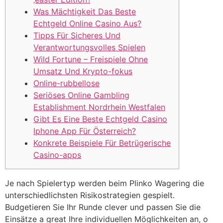
Was Mächtigkeit Das Beste
Echtgeld Online Casino Aus?
Tipps Für Sicheres Und
Verantwortungsvolles Spielen
Wild Fortune – Freispiele Ohne
Umsatz Und Krypto-fokus
Online-rubbellose
Seriöses Online Gambling
Establishment Nordrhein Westfalen
Gibt Es Eine Beste Echtgeld Casino
Iphone App Für Österreich?
Konkrete Beispiele Für Betrügerische
Casino-apps
Je nach Spielertyp werden beim Plinko Wagering die
unterschiedlichsten Risikostrategien gespielt.
Budgetieren Sie Ihr Runde clever und passen Sie die
Einsätze a great Ihre individuellen Möglichkeiten an, o