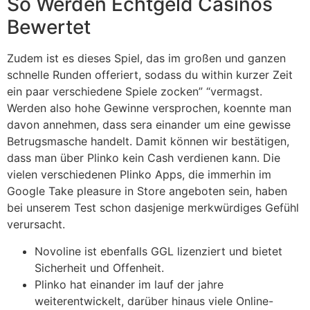
So Werden Echtgeld Casinos
Bewertet
Zudem ist es dieses Spiel, das im großen und ganzen
schnelle Runden offeriert, sodass du within kurzer Zeit
ein paar verschiedene Spiele zocken” “vermagst.
Werden also hohe Gewinne versprochen, koennte man
davon annehmen, dass sera einander um eine gewisse
Betrugsmasche handelt. Damit können wir bestätigen,
dass man über Plinko kein Cash verdienen kann. Die
vielen verschiedenen Plinko Apps, die immerhin im
Google Take pleasure in Store angeboten sein, haben
bei unserem Test schon dasjenige merkwürdiges Gefühl
verursacht.
Novoline ist ebenfalls GGL lizenziert und bietet
Sicherheit und Offenheit.
Plinko hat einander im lauf der jahre
weiterentwickelt, darüber hinaus viele Online-