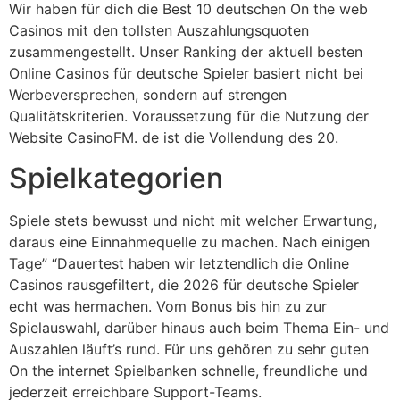
Wir haben für dich die Best 10 deutschen On the web
Casinos mit den tollsten Auszahlungsquoten
zusammengestellt. Unser Ranking der aktuell besten
Online Casinos für deutsche Spieler basiert nicht bei
Werbeversprechen, sondern auf strengen
Qualitätskriterien. Voraussetzung für die Nutzung der
Website CasinoFM. de ist die Vollendung des 20.
Spielkategorien
Spiele stets bewusst und nicht mit welcher Erwartung,
daraus eine Einnahmequelle zu machen. Nach einigen
Tage” “Dauertest haben wir letztendlich die Online
Casinos rausgefiltert, die 2026 für deutsche Spieler
echt was hermachen. Vom Bonus bis hin zu zur
Spielauswahl, darüber hinaus auch beim Thema Ein- und
Auszahlen läuft’s rund. Für uns gehören zu sehr guten
On the internet Spielbanken schnelle, freundliche und
jederzeit erreichbare Support-Teams.