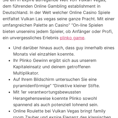
dem führenden Online Gambling establishment in
Deutschland. In der Welt welcher Online Casino Spiele
entfaltet Vulkan Las vegas seine ganze Pracht. Mit einer
umfangreichen Palette an Casino” “On-line Spielen
bieten unsereins jedem Spieler, ob Anfänger oder Profi,
ein unvergessliches Erlebnis
plinko game
.
Und darüber hinaus auch, dass guy innerhalb eines
Monats viel einzahlen koennte.
Ihr Plinko Gewinn ergibt sich aus unserem
Kapitaleinsatz und deinem getroffenen
Multiplikator.
Auf Ihrem Bildschirm untersuchen Sie eine
pyramidenförmige” “Direktive kleiner Stifte.
Mit 1er verantwortungsbewussten
Herangehensweise koennte Plinko sowohl
spannend als auch potenziell lohnend sein.
Online Roulette bei Vulkan Vegas bringt family
room Zauber und expire Eleganz des klassischen