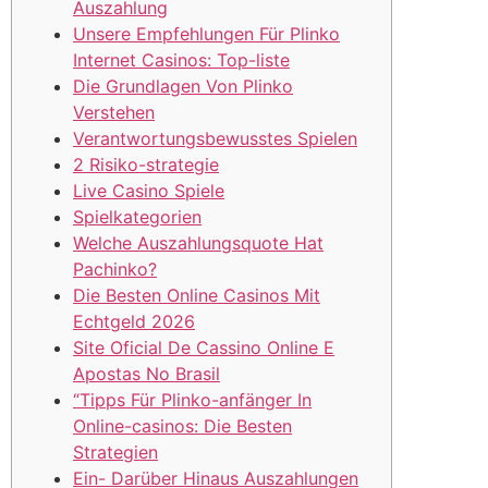
Auszahlung
Unsere Empfehlungen Für Plinko
Internet Casinos: Top-liste
Die Grundlagen Von Plinko
Verstehen
Verantwortungsbewusstes Spielen
2 Risiko-strategie
Live Casino Spiele
Spielkategorien
Welche Auszahlungsquote Hat
Pachinko?
Die Besten Online Casinos Mit
Echtgeld 2026
Site Oficial De Cassino Online E
Apostas No Brasil
“Tipps Für Plinko-anfänger In
Online-casinos: Die Besten
Strategien
Ein- Darüber Hinaus Auszahlungen