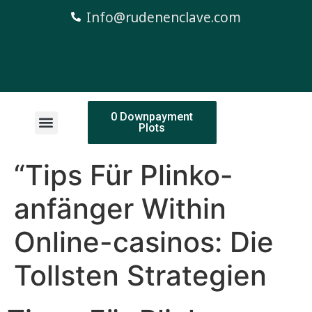
Info@rudenenclave.com
0 Downpayment
Plots
“Tips Für Plinko-
anfänger Within
Online-casinos: Die
Tollsten Strategien