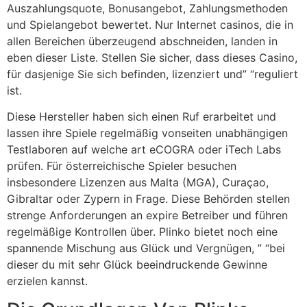
Auszahlungsquote, Bonusangebot, Zahlungsmethoden
und Spielangebot bewertet. Nur Internet casinos, die in
allen Bereichen überzeugend abschneiden, landen in
eben dieser Liste. Stellen Sie sicher, dass dieses Casino,
für dasjenige Sie sich befinden, lizenziert und” “reguliert
ist.
Diese Hersteller haben sich einen Ruf erarbeitet und
lassen ihre Spiele regelmäßig vonseiten unabhängigen
Testlaboren auf welche art eCOGRA oder iTech Labs
prüfen. Für österreichische Spieler besuchen
insbesondere Lizenzen aus Malta (MGA), Curaçao,
Gibraltar oder Zypern in Frage. Diese Behörden stellen
strenge Anforderungen an expire Betreiber und führen
regelmäßige Kontrollen über. Plinko bietet noch eine
spannende Mischung aus Glück und Vergnügen, ” “bei
dieser du mit sehr Glück beeindruckende Gewinne
erzielen kannst.