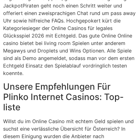
JackpotPiraten geht noch einen Schritt weiter und
offeriert einen zweisprachigen Chat rund um pass away
Uhr sowie hilfreiche FAQs. Hochgepokert kürt die
Kategoriesieger der Online Casinos für legales
Glücksspiel 2026 mit Echtgeld. Das gute Online Online
casino bietet bei living room Spielen unter anderem
Megawys und Droplets und Wins Optionen. Alle Spiele
sind als Demo angemeldet, sodass man vor dem ersten
Echtgeld Einsatz den Spielablauf vordringlich testen
koennte.
Unsere Empfehlungen Für
Plinko Internet Casinos: Top-
liste
Willst du im Online Casino mit echtem Geld spielen und
suchst eine verlässliche Übersicht für Österreich? In
diesem Einigung wurden die Anbieter nach