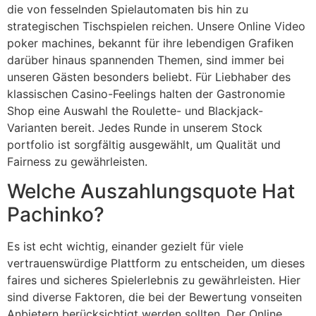
die von fesselnden Spielautomaten bis hin zu
strategischen Tischspielen reichen. Unsere Online Video
poker machines, bekannt für ihre lebendigen Grafiken
darüber hinaus spannenden Themen, sind immer bei
unseren Gästen besonders beliebt. Für Liebhaber des
klassischen Casino-Feelings halten der Gastronomie
Shop eine Auswahl the Roulette- und Blackjack-
Varianten bereit. Jedes Runde in unserem Stock
portfolio ist sorgfältig ausgewählt, um Qualität und
Fairness zu gewährleisten.
Welche Auszahlungsquote Hat
Pachinko?
Es ist echt wichtig, einander gezielt für viele
vertrauenswürdige Plattform zu entscheiden, um dieses
faires und sicheres Spielerlebnis zu gewährleisten. Hier
sind diverse Faktoren, die bei der Bewertung vonseiten
Anbietern berücksichtigt werden sollten. Der Online