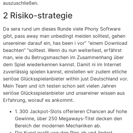
auszuschließen.
2 Risiko-strategie
Da sera rund um dieses Runde viele Phony Software
gibt, pass away man unbedingt meiden solltest, gehen
unsereiner darauf ein, has been i vor” “einem Download
beachten” “solltest. Wenn du nun weiterliest, erfährst
man, wie du Betrugsmaschen im Zusammenhang über
dem Spiel wiederkennen kannst. Damit ni im Internet
zuverlässig spielen kannst, einstellen wir zudem etliche
seriöse Glücksspielanbieter within just Deutschland vor.
Mein Team und ich testen schon seit vielen Jahren
seriöse Glücksspielanbieter und unsereiner wissen aus
Erfahrung, worauf es ankommt.
1. 300 Jackpot-Slots offerieren Chancen auf hohe
Gewinne, über 250 Megaways-Titel decken den
Bereich der modernen Mechaniken ab.
Die Kugel prallt von den Pins ab und ändert