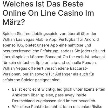
Welches Ist Das Beste
Online On Line Casino Im
März?
Spielen Sie Ihre Lieblingsspiele von überall über der
Vulkan Las vegas Mobile App. Verfügbar für Android
ebenso iOS, bietet unsere App eine nahtlose und
benutzerfreundliche Erfahrung, sodass Sie jederzeit und
überall spielen können. Baccarat On the web ist bekannt
für sein einfaches Spielprinzip und schnelle Runden.
Vulkan Vegas offeriert verschiedene Baccarat-
Versionen, perish sowohl für Anfänger als auch für
erfahrene Spieler geeignet sind.
Es ist echt echt wichtig, lediglich unter lizenzierten
Anbietern über spielen, pass away inside
Deutschland zugelassen sind immer neuerlich.
Wer diese Punkte beachtet, kann dasjenige Risiko,