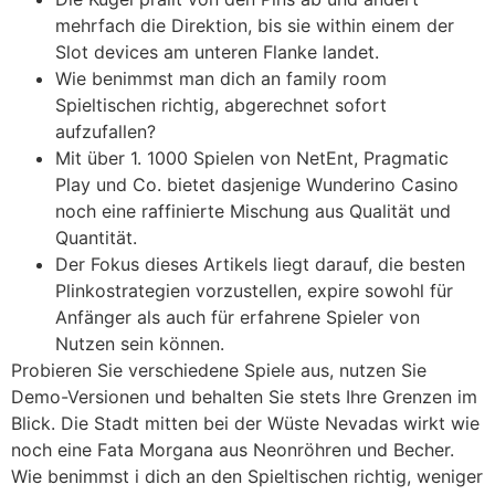
mehrfach die Direktion, bis sie within einem der
Slot devices am unteren Flanke landet.
Wie benimmst man dich an family room
Spieltischen richtig, abgerechnet sofort
aufzufallen?
Mit über 1. 1000 Spielen von NetEnt, Pragmatic
Play und Co. bietet dasjenige Wunderino Casino
noch eine raffinierte Mischung aus Qualität und
Quantität.
Der Fokus dieses Artikels liegt darauf, die besten
Plinkostrategien vorzustellen, expire sowohl für
Anfänger als auch für erfahrene Spieler von
Nutzen sein können.
Probieren Sie verschiedene Spiele aus, nutzen Sie
Demo-Versionen und behalten Sie stets Ihre Grenzen im
Blick. Die Stadt mitten bei der Wüste Nevadas wirkt wie
noch eine Fata Morgana aus Neonröhren und Becher.
Wie benimmst i dich an den Spieltischen richtig, weniger