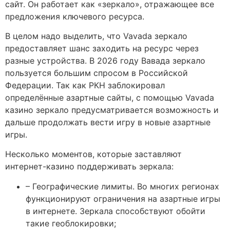
сайт. Он работает как «зеркало», отражающее все
предложения ключевого ресурса.
В целом надо выделить, что Vavada зеркало
предоставляет шанс заходить на ресурс через
разные устройства. В 2026 году Вавада зеркало
пользуется большим спросом в Российской
Федерации. Так как РКН заблокировал
определённые азартные сайты, с помощью Vavada
казино зеркало предусматривается возможность и
дальше продолжать вести игру в новые азартные
игры.
Несколько моментов, которые заставляют
интернет-казино поддерживать зеркала:
– Географические лимиты. Во многих регионах
функционируют ограничения на азартные игры
в интернете. Зеркала способствуют обойти
такие геоблокировки;