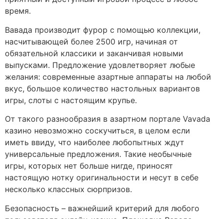
время.
Вавада производит фурор с помощью коллекции,
насчитывающей более 2500 игр, начиная от
обязательной классики и заканчивая новыми
выпусками. Предложение удовлетворяет любые
желания: современные азартные аппараты на любой
вкус, большое количество настольных вариантов
игры, слоты с настоящим крупье.
От такого разнообразия в азартном портале Vavada
казино невозможно соскучиться, в целом если
иметь ввиду, что наиболее любопытных ждут
универсальные предложения. Такие необычные
игры, которых нет больше нигде, приносят
настоящую нотку оригинальности и несут в себе
несколько классных сюрпризов.
Безопасность – важнейший критерий для любого