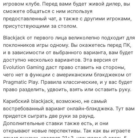
игровом клубе. Перед вами будет живой дилер, вы
сможете общаться с ним используя
предоставленный чат, а также с другими игроками,
присутствующими за столом.
Blackjack от первого лица великолепно подходит для
поклонников игры одному. Вы окажетесь перед ПК,
и в зависимости от выбранного варианта, вам будет
доступно несколько вариантов. Эта версия от
Evolution Gaming даст право ставить на стороны,
чего нет в функции с американским блэкджеком от
Pragmatic Play. Правила классические, и у вас будет
право разделить, удвоить, взять или оставить руку.
Карибский blackjack, возможно, не самый
востребованный вариант онлайн-блэкджека. Тут вам
придется сыграть две руки за раунд.
Дополнительные ставки также есть, и они
открывают новые перспективы. Так как вы играете