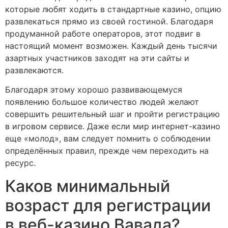
которые любят ходить в стандартные казино, опцию
развлекаться прямо из своей гостиной. Благодаря
продуманной работе операторов, этот подвиг в
настоящий момент возможен. Каждый день тысячи
азартных участников заходят на эти сайты и
развлекаются.
Благодаря этому хорошо развивающемуся
появлению большое количество людей желают
совершить решительный шаг и пройти регистрацию
в игровом сервисе. Даже если мир интернет-казино
еще «молод», вам следует помнить о соблюдении
определённых правил, прежде чем переходить на
ресурс.
Каков минимальный
возраст для регистрации
в веб-казино Вавада?