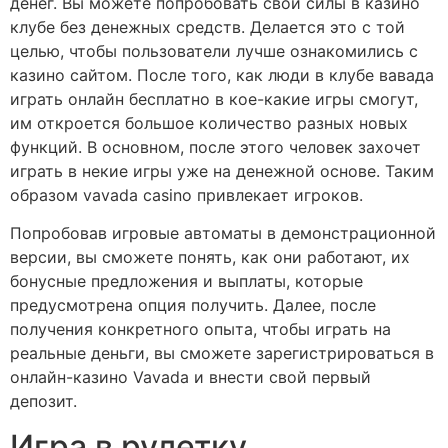
денег. Вы можете попробовать свои силы в казино
клубе без денежных средств. Делается это с той
целью, чтобы пользователи лучше ознакомились с
казино сайтом. После того, как люди в клубе вавада
играть онлайн бесплатно в кое-какие игры смогут,
им откроется большое количество разных новых
функций. В основном, после этого человек захочет
играть в некие игры уже на денежной основе. Таким
образом vavada casino привлекает игроков.
Попробовав игровые автоматы в демонстрационной
версии, вы сможете понять, как они работают, их
бонусные предложения и выплаты, которые
предусмотрена опция получить. Далее, после
получения конкретного опыта, чтобы играть на
реальные деньги, вы сможете зарегистрироваться в
онлайн-казино Vavada и внести свой первый
депозит.
Игра в рулетку