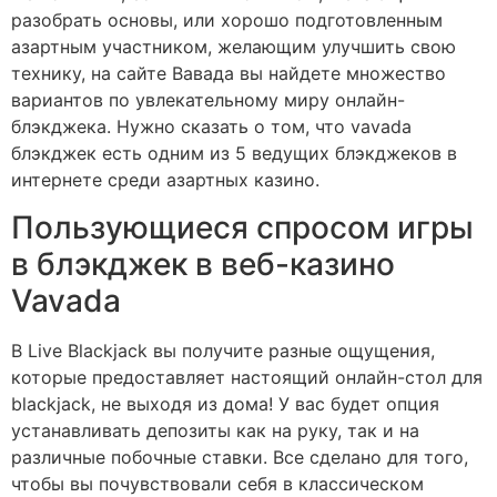
разобрать основы, или хорошо подготовленным
азартным участником, желающим улучшить свою
технику, на сайте Вавада вы найдете множество
вариантов по увлекательному миру онлайн-
блэкджека. Нужно сказать о том, что vavadа
блэкджек есть одним из 5 ведущих блэкджеков в
интернете среди азартных казино.
Пользующиеся спросом игры
в блэкджек в веб-казино
Vavada
В Live Blackjack вы получите разные ощущения,
которые предоставляет настоящий онлайн-стол для
blackjack, не выходя из дома! У вас будет опция
устанавливать депозиты как на руку, так и на
различные побочные ставки. Все сделано для того,
чтобы вы почувствовали себя в классическом