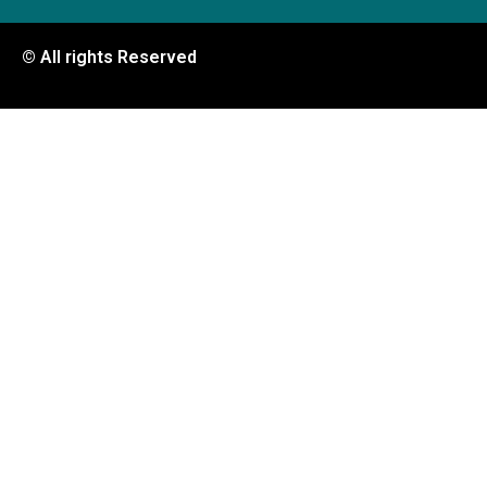
© All rights Reserved