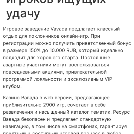
удачу
Игровое заведение Vavada предлагает классный
отдых для поклонников онлайн-игр. При
регистрации можно получить приветственный бонус
в размере 150% до 10.000 RUB, который идеально
подходит для хорошего старта. Постоянные
азартные участники могут воспользоваться
повседневными акциями, привлекательной
программой лояльности и эксклюзивным VIP-
клубом.
Казино Вавада в web версии, предлагающее
приблизительно 2900 игр, сочетает в себе
развлечения и насыщенный каталог тематик. Ресурс
Вавада безопасен и предлагает стандартную
навигацию, в том числе на смартфонах, гарантируя
приятный и доступный игровой процесс в любое