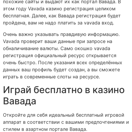
похожие сайты и выдают их как портал Вавада. В
этом году Vavada казино регистрация целиком
бесплатная. Далее, как Вавада регистрация будет
пройдена, вам не надо платить за vavada вход.
Очень важно указывать правдивую информацию.
Vavada проверит ваши данные при запросе на
обналичивание валюты. Само окошко vavada
регистрация официальный ресурс открывается
очень быстро. После указания всех определённых
данных ваш профиль будет создан, а вы сможете
играть в современные слоты на ресурсе.
Играй бесплатно в казино
Вавада
Откройте для себя идеальный бесплатный игровой
аппарат в соответствии с вашими предпочтениями и
стилем в азартном портале Вавада.