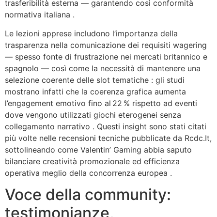
trasferibilità esterna — garantendo così conformità
normativa italiana .
Le lezioni apprese includono l’importanza della
trasparenza nella comunicazione dei requisiti wagering
— spesso fonte di frustrazione nei mercati britannico e
spagnolo — così come la necessità di mantenere una
selezione coerente delle slot tematiche : gli studi
mostrano infatti che la coerenza grafica aumenta
l’engagement emotivo fino al 22 % rispetto ad eventi
dove vengono utilizzati giochi eterogenei senza
collegamento narrativo . Questi insight sono stati citati
più volte nelle recensioni tecniche pubblicate da Rcdc.It,
sottolineando come Valentin’ Gaming abbia saputo
bilanciare creatività promozionale ed efficienza
operativa meglio della concorrenza europea .
Voce della community:
testimonianze,