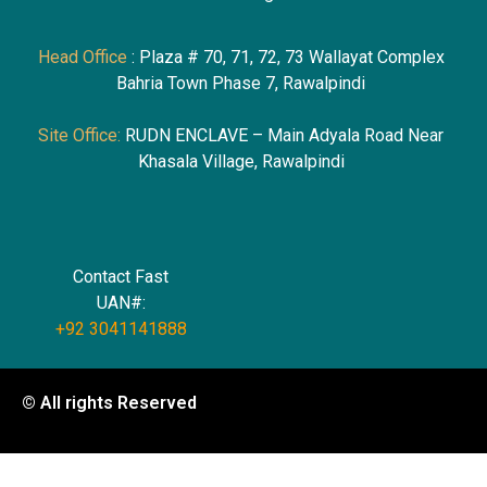
Head Office
: Plaza # 70, 71, 72, 73 Wallayat Complex
Bahria Town Phase 7, Rawalpindi
Site Office:
RUDN ENCLAVE – Main Adyala Road Near
Khasala Village, Rawalpindi
Contact Fast
UAN#:
+92 3041141888
© All rights Reserved