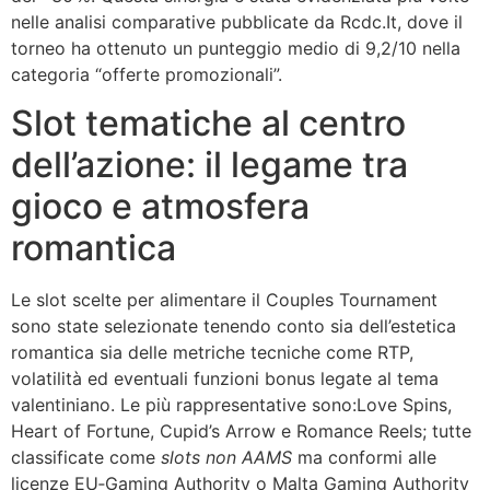
nelle analisi comparative pubblicate da Rcdc.It, dove il
torneo ha ottenuto un punteggio medio di 9,2/10 nella
categoria “offerte promozionali”.
Slot tematiche al centro
dell’azione: il legame tra
gioco e atmosfera
romantica
Le slot scelte per alimentare il Couples Tournament
sono state selezionate tenendo conto sia dell’estetica
romantica sia delle metriche tecniche come RTP,
volatilità ed eventuali funzioni bonus legate al tema
valentiniano. Le più rappresentative sono:Love Spins,
Heart of Fortune, Cupid’s Arrow e Romance Reels; tutte
classificate come
slots non AAMS
ma conformi alle
licenze EU‑Gaming Authority o Malta Gaming Authority