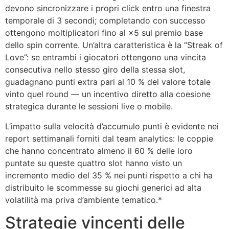
devono sincronizzare i propri click entro una finestra
temporale di 3 secondi; completando con successo
ottengono moltiplicatori fino al ×5​ sul premio base
dello spin corrente. Un’altra caratteristica è la “Streak of
Love”: se entrambi i giocatori ottengono una vincita
consecutiva nello stesso giro della stessa slot,
guadagnano punti extra pari al 10 % del valore totale
vinto quel round — un incentivo diretto alla coesione
strategica durante le sessioni live o mobile.
L’impatto sulla velocità d’accumulo punti è evidente nei
report settimanali forniti dal team analytics: le coppie
che hanno concentrato almeno il 60 % delle loro
puntate su queste quattro slot hanno visto un
incremento medio del 35 % nei punti rispetto a chi ha
distribuito le scommesse su giochi generici ad alta
volatilità ma priva d’ambiente tematico.*
Strategie vincenti delle