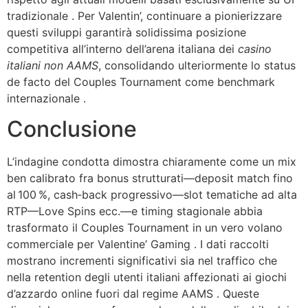
tradizionale . Per Valentin’, continuare a pionierizzare
questi sviluppi garantirà solidissima posizione
competitiva all’interno dell’arena italiana dei
casino
italiani non AAMS
, consolidando ulteriormente lo status
de facto del Couples Tournament come benchmark
internazionale .
Conclusione
L’indagine condotta dimostra chiaramente come un mix
ben calibrato fra bonus strutturati—deposit match fino
al 100 %, cash‑back progressivo—slot tematiche ad alta
RTP—Love Spins ecc.—e timing stagionale abbia
trasformato il Couples Tournament in un vero volano
commerciale per Valentine’ Gaming . I dati raccolti
mostrano incrementi significativi sia nel traffico che
nella retention degli utenti italiani affezionati ai giochi
d’azzardo online fuori dal regime AAMS . Queste