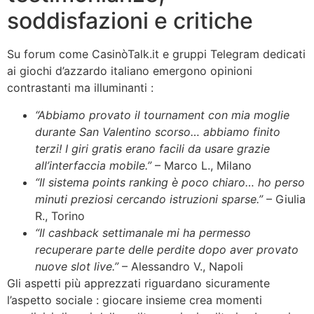
soddisfazioni e critiche
Su forum come CasinòTalk.it e gruppi Telegram dedicati
ai giochi d’azzardo italiano emergono opinioni
contrastanti ma illuminanti :
“Abbiamo provato il tournament con mia moglie
durante San Valentino scorso… abbiamo finito
terzi! I giri gratis erano facili da usare grazie
all’interfaccia mobile.”
– Marco L., Milano
“Il sistema points ranking è poco chiaro… ho perso
minuti preziosi cercando istruzioni sparse.”
– Giulia
R., Torino
“Il cashback settimanale mi ha permesso
recuperare parte delle perdite dopo aver provato
nuove slot live.”
– Alessandro V., Napoli
Gli aspetti più apprezzati riguardano sicuramente
l’aspetto sociale : giocare insieme crea momenti