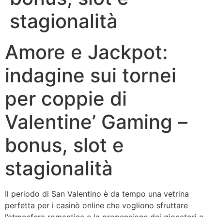
stagionalità
Amore e Jackpot:
indagine sui tornei
per coppie di
Valentine’ Gaming –
bonus, slot e
stagionalità
Il periodo di San Valentino è da tempo una vetrina
perfetta per i casinò online che vogliono sfruttare