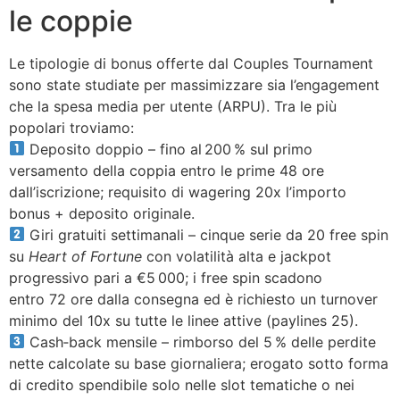
le coppie
Le tipologie di bonus offerte dal Couples Tournament
sono state studiate per massimizzare sia l’engagement
che la spesa media per utente (ARPU). Tra le più
popolari troviamo:
Deposito doppio – fino al 200 % sul primo
versamento della coppia entro le prime 48 ore
dall’iscrizione; requisito di wagering 20x​ l’importo
bonus + deposito originale.
Giri gratuiti settimanali – cinque serie da 20 free spin
su
Heart of Fortune
con volatilità alta e jackpot
progressivo pari a €5 000; i free spin scadono
entro 72 ore dalla consegna ed è richiesto un turnover
minimo del 10x​ su tutte le linee attive (paylines 25).
Cash‑back mensile – rimborso del 5 % delle perdite
nette calcolate su base giornaliera; erogato sotto forma
di credito spendibile solo nelle slot tematiche o nei