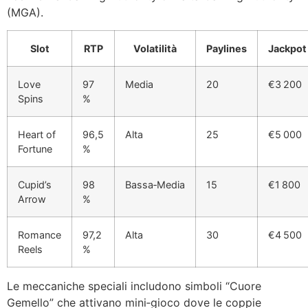
(MGA).
Slot
RTP
Volatilità
Paylines
Jackpot
Love
97
Media
20
€3 200
Spins
%
Heart of
96,5
Alta
25
€5 000
Fortune
%
Cupid’s
98
Bassa‑Media
15
€1 800
Arrow
%
Romance
97,2
Alta
30
€4 500
Reels
%
Le meccaniche speciali includono simboli “Cuore
Gemello” che attivano mini‑gioco dove le coppie