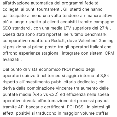
all’attivazione automatica dei programmi fedeltà
collegati ai punti tournament . Gli utenti che hanno
partecipato almeno una volta tendono a rimanere attivi
più a lungo rispetto ai clienti acquisiti tramite campagne
SEO standard , con una media LTV superiore del 27 % .
Questi dati sono stati riportati nell’ultimo benchmark
comparativo redatto da Rcdc.It, dove Valentine’ Gaming
si posiziona al primo posto tra gli operatori italiani che
offrono esperienze stagionali integrate con sistemi CRM
avanzati .
Dal punto di vista economico l’ROI medio degli
operatori coinvolti nel torneo si aggira intorno al 3,8×​
rispetto all’investimento pubblicitario dedicato ; ciò
deriva dalla combinazione vincente tra aumento delle
puntate medie (€45 vs €32) ed efficienza nelle spese
operative dovuta all’automazione dei processi payout
tramite API bancarie certificanti PCI DSS . In sintesi gli
effetti positivi si traducono in maggior volume d’affari