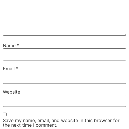
Name
*
Email
*
Website
Save my name, email, and website in this browser for
the next time I comment.