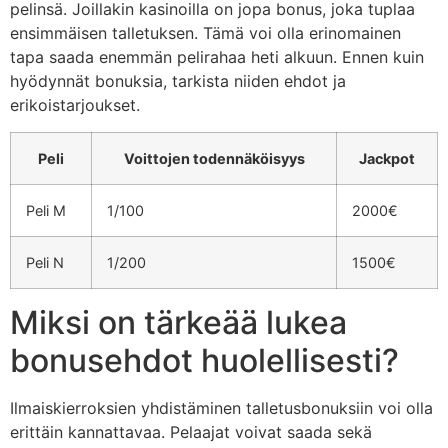
pelinsä. Joillakin kasinoilla on jopa bonus, joka tuplaa
ensimmäisen talletuksen. Tämä voi olla erinomainen
tapa saada enemmän pelirahaa heti alkuun. Ennen kuin
hyödynnät bonuksia, tarkista niiden ehdot ja
erikoistarjoukset.
Peli
Voittojen todennäköisyys
Jackpot
Peli M
1/100
2000€
Peli N
1/200
1500€
Miksi on tärkeää lukea
bonusehdot huolellisesti?
Ilmaiskierroksien yhdistäminen talletusbonuksiin voi olla
erittäin kannattavaa. Pelaajat voivat saada sekä