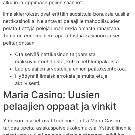
alkuun ja oppimaan pelien säännöt.
Ilmaiskierrokset ovat erittäin suosittuja bonuksia uusilla
nettikasinoilla. Ne antavat pelaajille mahdollisuuden
pelata tiettyjä pelejä ilman riskiä omasta rahastaan.
Tämä on erinomainen tapa tutustua kasinoon ja sen
pelitarjontaan.
Ota selvää nettikasinon tarjoamista
maksuvaihtoehdoista, kuten nettilompakoista.
Lue pelaajien arvosteluja ennen päätöksentekoa.
Hyödynnä ilmaiskierroksia ja muita etuja
aktiivisesti.
Maria Casino: Uusien
pelaajien oppaat ja vinkit
Yhteisön jäsenet ovat todenneet, että Maria Casino
tarjoaa upeita asiakaspalvelukokemuksia. Ystävällinen ja