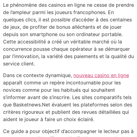
Le phénomène des casinos en ligne ne cesse de prendre
de l’ampleur parmi les joueurs francophones. En
quelques clics, il est possible d’accéder à des centaines
de jeux, de profiter de bonus alléchants et de jouer
depuis son smartphone ou son ordinateur portable.
Cette accessibilité a créé un véritable marché où la
concurrence pousse chaque opérateur à se démarquer
par l’innovation, la variété des paiements et la qualité du
service client.
Dans ce contexte dynamique,
nouveau casino en ligne
apparaît comme un repère incontournable pour les
novices comme pour les habitués qui souhaitent
s’informer avant de s’inscrire. Les sites comparatifs tels
que Basketnews.Net évaluent les plateformes selon des
critères rigoureux et publient des revues détaillées qui
aident le joueur à faire un choix éclairé.
Ce guide a pour objectif d’accompagner le lecteur pas à