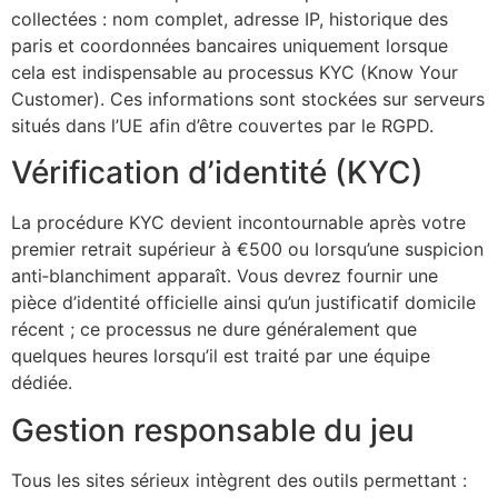
collectées : nom complet, adresse IP, historique des
paris et coordonnées bancaires uniquement lorsque
cela est indispensable au processus KYC (Know Your
Customer). Ces informations sont stockées sur serveurs
situés dans l’UE afin d’être couvertes par le RGPD.
Vérification d’identité (KYC)
La procédure KYC devient incontournable après votre
premier retrait supérieur à €500 ou lorsqu’une suspicion
anti‑blanchiment apparaît. Vous devrez fournir une
pièce d’identité officielle ainsi qu’un justificatif domicile
récent ; ce processus ne dure généralement que
quelques heures lorsqu’il est traité par une équipe
dédiée.
Gestion responsable du jeu
Tous les sites sérieux intègrent des outils permettant :