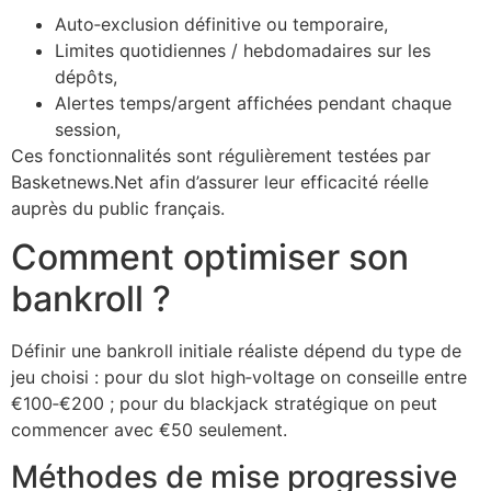
Auto‑exclusion définitive ou temporaire,
Limites quotidiennes / hebdomadaires sur les
dépôts,
Alertes temps/argent affichées pendant chaque
session,
Ces fonctionnalités sont régulièrement testées par
Basketnews.Net afin d’assurer leur efficacité réelle
auprès du public français.
Comment optimiser son
bankroll ?
Définir une bankroll initiale réaliste dépend du type de
jeu choisi : pour du slot high‑voltage on conseille entre
€100‑€200 ; pour du blackjack stratégique on peut
commencer avec €50 seulement.
Méthodes de mise progressive