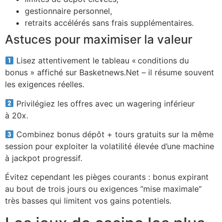
gestionnaire personnel,
retraits accélérés sans frais supplémentaires.
Astuces pour maximiser la valeur
Lisez attentivement le tableau « conditions du
bonus » affiché sur Basketnews.Net – il résume souvent
les exigences réelles.
Privilégiez les offres avec un wagering inférieur
à 20x.
Combinez bonus dépôt + tours gratuits sur la même
session pour exploiter la volatilité élevée d’une machine
à jackpot progressif.
Évitez cependant les pièges courants : bonus expirant
au bout de trois jours ou exigences “mise maximale”
très basses qui limitent vos gains potentiels.