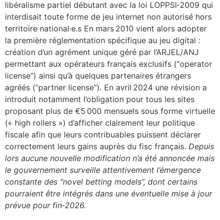
libéralisme partiel débutant avec la loi LOPPSI‑2009 qui
interdisait toute forme de jeu internet non autorisé hors
territoire national·e.s En mars 2010 vient alors adopter
la première réglementation spécifique au jeu digital :
création d’un agrément unique géré par l’ARJEL/ANJ
permettant aux opérateurs français exclusifs (“operator
license”) ainsi qu’à quelques partenaires étrangers
agréés (“partner license”). En avril 2024 une révision a
introduit notamment l’obligation pour tous les sites
proposant plus de €5 000 mensuels sous forme virtuelle
(« high rollers ») d’afficher clairement leur politique
fiscale afin que leurs contribuables puissent déclarer
correctement leurs gains auprès du fisc français.
Depuis
lors aucune nouvelle modification n’a été annoncée mais
le gouvernement surveille attentivement l’émergence
constante des “novel betting models”, dont certains
pourraient être intégrés dans une éventuelle mise à jour
prévue pour fin‑2026.