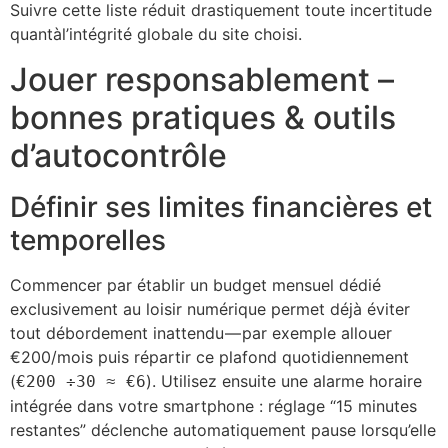
Suivre cette liste réduit drastiquement toute incertitude
quantàl’intégrité globale du site choisi.
Jouer responsablement –
bonnes pratiques & outils
d’autocontrôle
Définir ses limites financières et
temporelles
Commencer par établir un budget mensuel dédié
exclusivement au loisir numérique permet déjà éviter
tout débordement inattendu — par exemple allouer
€200/mois puis répartir ce plafond quotidiennement
(
). Utilisez ensuite une alarme horaire
€200 ÷30 ≈ €6
intégrée dans votre smartphone : réglage “15 minutes
restantes” déclenche automatiquement pause lorsqu’elle