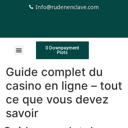
Info@rudenenclave.com
0 Downpayment
Plots
Guide complet du
casino en ligne – tout
ce que vous devez
savoir