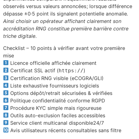
observés versus valeurs annoncées ; lorsque différence
dépasse ±0·5 point ils signalent potentielle anomalie
.
Ainsi choisir un opérateur affichant clairement son
accréditation RNG constitue première barrière contre
triche digitale
.
Checklist – 10 points à vérifier avant votre première
mise
Licence officielle affichée clairement
Certificat SSL actif (
)
https://
Certification RNG visible (eCOGRA/GLI)
Liste exhaustive fournisseurs logiciels
Options dépôt/retrait sécurisées & vérifiées
Politique confidentialité conforme RGPD
Procédure KYC simple mais rigoureuse
Outils auto-exclusion faciles accessibles
Service client multicanal disponible24/7
Avis utilisateurs récents consultables sans filtre