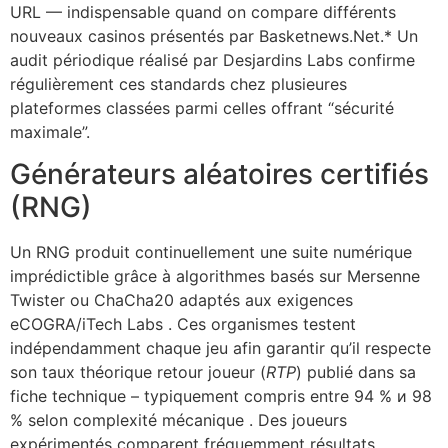
URL — indispensable quand on compare différents
nouveaux casinos présentés par Basketnews.Net.* Un
audit périodique réalisé par Desjardins Labs confirme
régulièrement ces standards chez plusieures
plateformes classées parmi celles offrant “sécurité
maximale”.
Générateurs aléatoires certifiés
(RNG)
Un RNG produit continuellement une suite numérique
imprédictible grâce à algorithmes basés sur Mersenne
Twister ou ChaCha20 adaptés aux exigences
eCOGRA/iTech Labs . Ces organismes testent
indépendamment chaque jeu afin garantir qu’il respecte
son taux théorique retour joueur (
RTP
) publié dans sa
fiche technique – typiquement compris entre 94 % и 98
% selon complexité mécanique . Des joueurs
expérimentés comparent fréquemment résultats