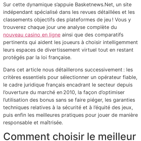
Sur cette dynamique s’appuie Basketnews.Net, un site
indépendant spécialisé dans les revues détaillées et les
classements objectifs des plateformes de jeu ! Vous y
trouverez chaque jour une analyse complète du
nouveau casino en ligne
ainsi que des comparatifs
pertinents qui aident les joueurs à choisir intelligemment
leurs espaces de divertissement virtuel tout en restant
protégés par la loi française.
Dans cet article nous détaillerons successivement : les
critères essentiels pour sélectionner un opérateur fiable,
le cadre juridique français encadrant le secteur depuis
l’ouverture du marché en 2010, la façon d’optimiser
l’utilisation des bonus sans se faire piéger, les garanties
techniques relatives à la sécurité et à l’équité des jeux,
puis enfin les meilleures pratiques pour jouer de manière
responsable et maîtrisée.
Comment choisir le meilleur