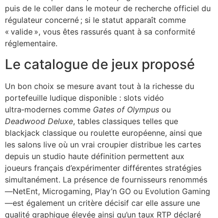
puis de le coller dans le moteur de recherche officiel du
régulateur concerné ; si le statut apparaît comme
« valide », vous êtes rassurés quant à sa conformité
réglementaire.
Le catalogue de jeux proposé
Un bon choix se mesure avant tout à la richesse du
portefeuille ludique disponible : slots vidéo
ultra‑modernes comme
Gates of Olympus
ou
Deadwood Deluxe
, tables classiques telles que
blackjack classique ou roulette européenne, ainsi que
les salons live où un vrai croupier distribue les cartes
depuis un studio haute définition permettent aux
joueurs français d’expérimenter différentes stratégies
simultanément. La présence de fournisseurs renommés
—NetEnt, Microgaming, Play’n GO ou Evolution Gaming
—est également un critère décisif car elle assure une
qualité graphique élevée ainsi qu’un taux RTP déclaré