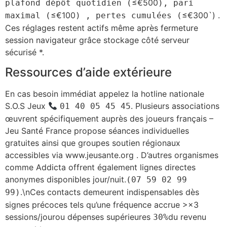
≤€500
plafond dépôt quotidien (
), pari
≤€100
≤€300`) .
maximal (
) , pertes cumulées (
Ces réglages restent actifs même après fermeture
session navigateur grâce stockage côté serveur
sécurisé *.
Ressources d’aide extérieure
En cas besoin immédiat appelez la hotline nationale
S.O.S Jeux
. Plusieurs associations
01 40 05 45 45
œuvrent spécifiquement auprès des joueurs français ­–
Jeu Santé France propose séances individuelles
gratuites ainsi que groupes soutien régionaux
accessibles via www.jeusante.org . D’autres organismes
comme Addicta offrent également lignes directes
anonymes disponibles jour/nuit.
(07 59 02 99
.\nCes contacts demeurent indispensables dès
99)
signes précoces tels qu’une fréquence accrue >×3
sessions/jour​ou dépenses supérieures
du revenu
30%