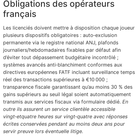
Obligations des opérateurs
français
Les licenciés doivent mettre à disposition chaque joueur
plusieurs dispositifs obligatoires : auto‑exclusion
permanente via le registre national ANJ, plafonds
journaliers/hebdomadaires fixables par défaut afin
d’éviter tout dépassement budgétaire incontrôlé ;
systèmes avancés anti‑blanchiment conformes aux
directives européennes FATF incluant surveillance temps
réel des transactions supérieures à €10 000 ;
transparence fiscale garantissant qu’au moins 30 % des
gains supérieurs au seuil légal soient automatiquement
transmis aux services fiscaux via formulaire dédié.
En
outre ils assurent un service clientèle accessible
vingt‑et­quatre heures sur vingt‑quatre avec réponses
écrites conservées pendant au moins deux ans pour
servir preuve lors éventuelle litige.