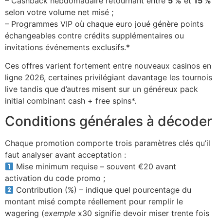
– Cashback hebdomadaire retournant entre
5 %
et
15 %
selon votre volume net misé ;
– Programmes VIP où chaque euro joué génère points
échangeables contre crédits supplémentaires ou
invitations événements exclusifs.*
Ces offres varient fortement entre nouveaux casinos en
ligne 2026, certaines privilégiant davantage les tournois
live tandis que d’autres misent sur un généreux pack
initial combinant cash + free spins*.
Conditions générales à décoder
Chaque promotion comporte trois paramètres clés qu’il
faut analyser avant acceptation :
Mise minimum requise – souvent €20 avant
activation du code promo ;
Contribution (%) – indique quel pourcentage du
montant misé compte réellement pour remplir le
wagering (
exemple
x30 signifie devoir miser trente fois