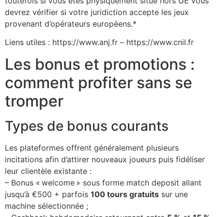
toutefois si vous êtes physiquement situé hors UE vous
devrez vérifier si votre juridiction accepte les jeux
provenant d’opérateurs européens.*
Liens utiles : https://www.anj.fr – https://www.cnil.fr
Les bonus et promotions :
comment profiter sans se
tromper
Types de bonus courants
Les plateformes offrent généralement plusieurs
incitations afin d’attirer nouveaux joueurs puis fidéliser
leur clientèle existante :
– Bonus « welcome » sous forme match deposit allant
jusqu’à €500 + parfois
100 tours gratuits
sur une
machine sélectionnée ;