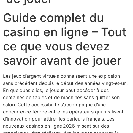
Guide complet du
casino en ligne – Tout
ce que vous devez
savoir avant de jouer
Les jeux d’argent virtuels connaissent une explosion
sans précédent depuis le début des années vingt‑et‑un.
En quelques clics, le joueur peut accéder à des
centaines de tables et de machines sans quitter son
salon. Cette accessibilité s’accompagne d’une
concurrence féroce entre les opérateurs qui rivalisent
d’innovation pour attirer les parieurs français. Les
nouveaux casinos en ligne 2026 misent sur des