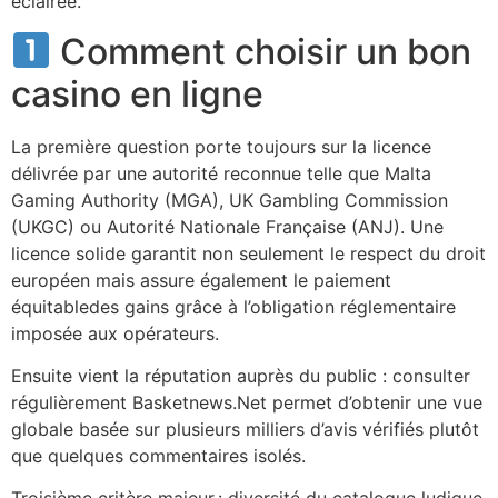
éclairée.
Comment choisir un bon
casino en ligne
La première question porte toujours sur la licence
délivrée par une autorité reconnue telle que Malta
Gaming Authority (MGA), UK Gambling Commission
(UKGC) ou Autorité Nationale Française (ANJ). Une
licence solide garantit non seulement le respect du droit
européen mais assure également le paiement
équitabledes gains grâce à l’obligation réglementaire
imposée aux opérateurs.
Ensuite vient la réputation auprès du public : consulter
régulièrement Basketnews.Net permet d’obtenir une vue
globale basée sur plusieurs milliers d’avis vérifiés plutôt
que quelques commentaires isolés.