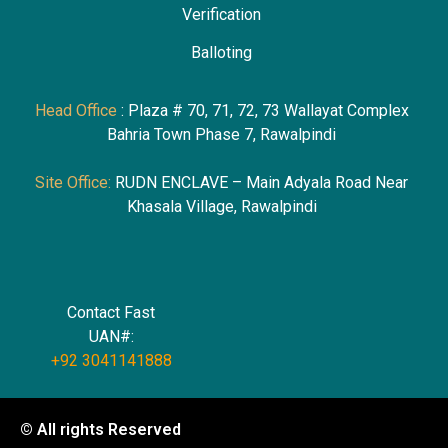
Verification
Ballotin
g
Head Office
: Plaza # 70, 71, 72, 73 Wallayat Complex
Bahria Town Phase 7, Rawalpindi
Site Office:
RUDN ENCLAVE – Main Adyala Road Near
Khasala Village, Rawalpindi
Contact Fast
UAN#:
+92 3041141888
© All rights Reserved