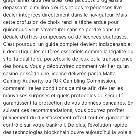
graphismes ultra réalistes, des jackpots progressifs
dépassant le million d’euros et des expériences live
dealer intégrées directement dans le navigateur. Mais
cette profusion de choix rend la tâche ardue pour
quiconque veut s’aventurer sans se perdre dans un
dédale d’offres trompeuses ou de licences douteuses.
C’est pourquoi un guide complet devient indispensable :
il décortique les critères essentiels comme la légalité du
site, la qualité du portefeuille de jeux et la transparence
des bonus. Vous y découvrirez comment vérifier qu’un
casino possède une licence délivrée par la Malta
Gaming Authority ou l’UK Gambling Commission,
comment lire les conditions de mise afin d’éviter les
mauvaises surprises et quels protocoles de sécurité
garantissent la protection de vos données bancaires. En
suivant ces recommandations, vous pourrez profiter
pleinement du divertissement offert tout en gardant le
contrôle sur votre bankroll. De plus, l’évolution rapide
des technologies blockchain ouvre aujourd’hui la voie à