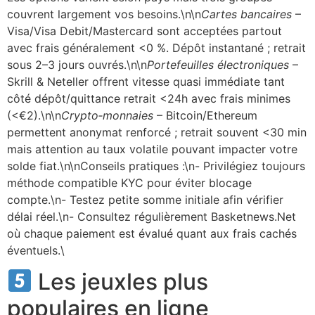
couvrent largement vos besoins.\n\n
Cartes bancaires
–
Visa/Visa Debit/Mastercard sont acceptées partout
avec frais généralement <0 %. Dépôt instantané ; retrait
sous 2–3 jours ouvrés.\n\n
Portefeuilles électroniques
–
Skrill & Neteller offrent vitesse quasi immédiate tant
côté dépôt/quittance retrait <24h avec frais minimes
(<€2).\n\n
Crypto‑monnaies
– Bitcoin/Ethereum
permettent anonymat renforcé ; retrait souvent <30 min
mais attention au taux volatile pouvant impacter votre
solde fiat.\n\nConseils pratiques :\n- Privilégiez toujours
méthode compatible KYC pour éviter blocage
compte.\n- Testez petite somme initiale afin vérifier
délai réel.\n- Consultez régulièrement Basketnews.Net
où chaque paiement est évalué quant aux frais cachés
éventuels.\
Les jeuxles plus
populaires en ligne