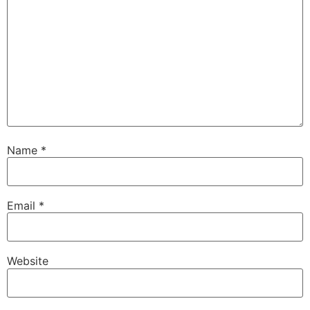
Name
*
Email
*
Website