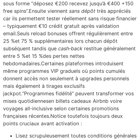
sous forme “déposez €200 recevez jusqu’à €400 +150
free spins”.Ensuite viennent
sans dépôt
très appréciés
car ils permettent tester réellement sans risque financier
– typiquement €10 crédit gratuit après validation
email.Seuls reload bonuses offrent régulièrement entre
25 %et 75 % supplémentaires lors chacun dépôt
subséquent tandis que
cash‑back
restitue généralement
entre 5 %et 15 %des pertes nettes
hebdomadaires.Certaines plateformes introduisent
même programmes VIP graduels où points cumulés
donnent accès non seulement à upgrades personnels
mais également à tirages exclusifs
jackpot.“Programmes fidélité” peuvent transformer vos
mises quotidiennes​en billets cadeaux Airbnb voire
voyages all-inclusive selon certaines promotions
françaises récentes.Notice toutefois toujours deux
points cruciaux avant activation :
Lisez scrupuleusement toutes conditions générales