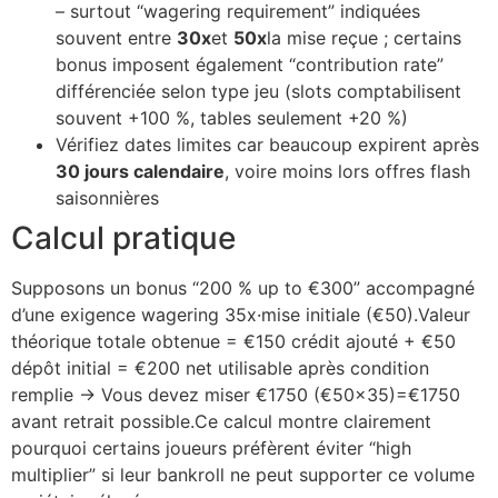
– surtout “wagering requirement” indiquées
souvent entre
30x
et
50x
la mise reçue ; certains
bonus imposent également “contribution rate”
différenciée selon type jeu (slots comptabilisent
souvent +100 %, tables seulement +20 %)
Vérifiez dates limites car beaucoup expirent après
30 jours calendaire
, voire moins lors offres flash
saisonnières
Calcul pratique
Supposons un bonus “200 % up to €300” accompagné
d’une exigence wagering 35x·mise initiale (€50).Valeur
théorique totale obtenue = €150 crédit ajouté + €50
dépôt initial = €200 net utilisable après condition
remplie → Vous devez miser €1750 (€50×35)=€1750
avant retrait possible.Ce calcul montre clairement
pourquoi certains joueurs préfèrent éviter “high
multiplier” si leur bankroll ne peut supporter ce volume