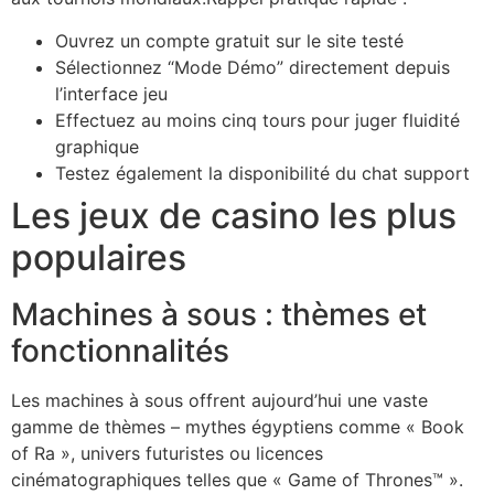
Ouvrez un compte gratuit sur le site testé
Sélectionnez “Mode Démo” directement depuis
l’interface jeu
Effectuez au moins cinq tours pour juger fluidité
graphique
Testez également la disponibilité du chat support
Les jeux de casino les plus
populaires
Machines à sous : thèmes et
fonctionnalités
Les machines à sous offrent aujourd’hui une vaste
gamme de thèmes – mythes égyptiens comme « Book
of Ra », univers futuristes ou licences
cinématographiques telles que « Game of Thrones™ ».