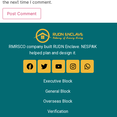
the next time I comment.
RMRSCO company built RUDN Enclave. NESPAK
helped plan and design it.
Executive Block
General Block
Overseas Block
Verification