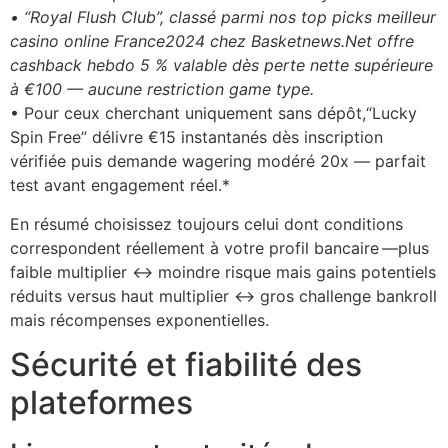
• “Royal Flush Club”, classé parmi nos top picks meilleur
casino online France2024 chez Basketnews.Net offre
cashback hebdo ‎5 %‎ valable dès perte nette supérieure
à €100 — aucune restriction game type.
• Pour ceux cherchant uniquement sans dépôt,“Lucky
Spin Free” délivre €15 instantanés dès inscription
vérifiée puis demande wagering modéré ‎20x‎ — parfait
test avant engagement réel.*
En résumé choisissez toujours celui dont conditions
correspondent réellement à votre profil bancaire —plus
faible multiplier ↔️ moindre risque mais gains potentiels
réduits versus haut multiplier ↔️ gros challenge bankroll
mais récompenses exponentielles.
Sécurité et fiabilité des
plateformes