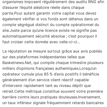
organismes imposent régulièrement des audits RNG afin
d’assurer l’équité aléatoire réelle dans chaque
partie.Pour autant garantir votre capital vous devez
également vérifier si vos fonds sont détenus dans un
compte ségrégué distinct du compte opérationnel du
site.Juste parce qu’une licence existe ne signifie pas
automatiquement sécurité absolue ; c’est pourquoi il
faut croiser cette donnée avec celle-ci-ci…
La réputation se mesure surtout grâce aux avis publiés
sur des plateformes indépendantes telles que
Basketnews.Net, qui compile chaque trimestre plusieurs
milliers d’opinions françaises authentiques.Lorsqu’un
opérateur cumule plus 85 % d’avis positifs il bénéficie
généralement d’un service client réactif capable
d’intervenir rapidement tant au niveau dépôt que
retrait.Cette métrique constitue souvent votre première
barrière contre leurs pratiques douteuses.Inversement,
un taux inférieur signale fréquemment retards bancaires