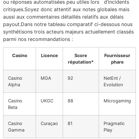
ou réponses automatisées peu utiles lors d’incidents
critiques.Soyez donc attentif aux notes globales mais
aussi aux commentaires détaillés relatifs aux délais
payout.Dans notre tableau comparatif ci-dessous nous
synthétisons trois acteurs majeurs actuellement classés
parmi nos recommandations :
Casino
Licence
Score
Fournisseur
réputation*
phare
Casino
MGA
92
NetEnt /
Alpha
Evolution
Casino
UKGC
88
Microgaming
Beta
Casino
Curaçao
81
Pragmatic
Gamma
Play