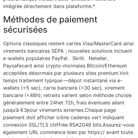
intégrée directement dans plateforme.*
Méthodes de paiement
sécurisées
Options classiques restent cartes Visa/MasterCard ainsi
virements bancaires SEPA ; nouvelles solutions incluent
e-wallets populaires PayPal、Skrill、Neteller、
Paysafecard ainsi crypto-monnaies Bitcoin/Ethereum
acceptées désormais par plusieurs sites premium.Voit
temps traitement typique —dépot instantané via e-
wallets (<5 sec), carte bancaire (<30 sec), virement
bancaire (<48h); retraits varient selon méthode choisie
généralement entre 24het 72h, frais éventuels allant
jusqu’à ‎€3‏‎pour virements externes.Chaque page
paiement doit afficher icône cadenas vert indiquant
connexion SSL/TLS chiffrée RSA2048 bits.Assurez-vous
également URL commence bien par https:// avant toute