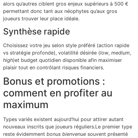
alors qu’autres ciblent gros enjeux supérieurs à 500 €
permettant donc tant aux néophytes qu’aux gros
joueurs trouver leur place idéale.​
Synthèse rapide
Choisissez votre jeu selon style préféré (action rapide
vs stratégie profonde), volatilité désirée (
low
,
medium
,
high
)​et budget quotidien disponible afin maximiser
plaisir tout en contrôlant risques financiers.
Bonus et promotions :
comment en profiter au
maximum
Types variés existent aujourd’hui pour attirer autant
nouveaux inscrits que joueurs réguliers.Le premier type
reste évidemment
bonus bienvenue
souvent présenté