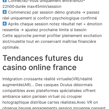
Connectez-vous uniquement entre18h00–
22h00·durée max45min/session
Commencez par session démo gratuite → passez
réel uniquement si confort psychologique confirmé
Après chaque session notez résultat net + émotion
ressentie → ajustez prochaine limite si besoin
Cette approche permet profiter pleinement excitation
slot/roulette tout en conservant maîtrise financière
optimale.
Tendances futures du
casino online france
Intégration croissante réalité virtuelle(VR)/réalité
augmentée(AR)… Des casques Oculus désormais
compatibles avec plateformes spécialisées offrent
ambiance salon parisien virtuel où croupier
holographique distribue cartes réalistes.Avec VR on
observe hausse engagements session moyenne passant