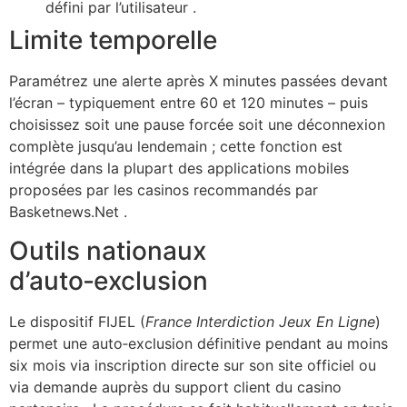
défini par l’utilisateur .
Limite temporelle
Paramétrez une alerte après X minutes passées devant
l’écran – typiquement entre 60 et 120 minutes – puis
choisissez soit une pause forcée soit une déconnexion
complète jusqu’au lendemain ; cette fonction est
intégrée dans la plupart des applications mobiles
proposées par les casinos recommandés par
Basketnews.Net .
Outils nationaux
d’auto‑exclusion
Le dispositif FIJEL (
France Interdiction Jeux En Ligne
)
permet une auto‑exclusion définitive pendant au moins
six mois via inscription directe sur son site officiel ou
via demande auprès du support client du casino