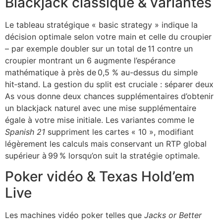
Blackjack classique & variantes
Le tableau stratégique « basic strategy » indique la
décision optimale selon votre main et celle du croupier
– par exemple doubler sur un total de 11 contre un
croupier montrant un 6 augmente l’espérance
mathématique à près de 0,5 % au-dessus du simple
hit‑stand. La gestion du split est cruciale : séparer deux
As vous donne deux chances supplémentaires d’obtenir
un blackjack naturel avec une mise supplémentaire
égale à votre mise initiale. Les variantes comme le
Spanish 21
suppriment les cartes « 10 », modifiant
légèrement les calculs mais conservant un RTP global
supérieur à 99 % lorsqu’on suit la stratégie optimale.
Poker vidéo & Texas Hold’em
Live
Les machines vidéo poker telles que
Jacks or Better