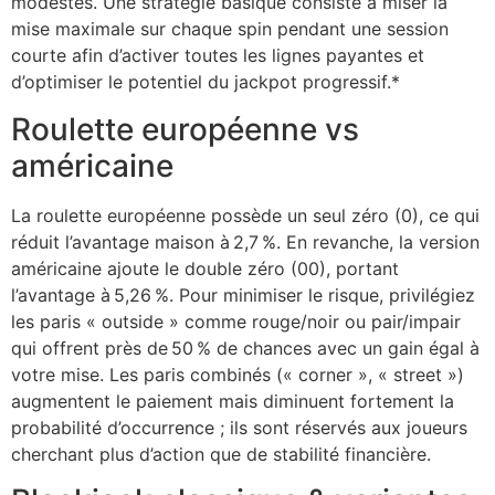
modestes. Une stratégie basique consiste à miser la
mise maximale sur chaque spin pendant une session
courte afin d’activer toutes les lignes payantes et
d’optimiser le potentiel du jackpot progressif.*
Roulette européenne vs
américaine
La roulette européenne possède un seul zéro (0), ce qui
réduit l’avantage maison à 2,7 %. En revanche, la version
américaine ajoute le double zéro (00), portant
l’avantage à 5,26 %. Pour minimiser le risque, privilégiez
les paris « outside » comme rouge/noir ou pair/impair
qui offrent près de 50 % de chances avec un gain égal à
votre mise. Les paris combinés (« corner », « street »)
augmentent le paiement mais diminuent fortement la
probabilité d’occurrence ; ils sont réservés aux joueurs
cherchant plus d’action que de stabilité financière.