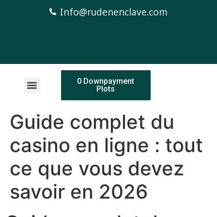
Info@rudenenclave.com
0 Downpayment
Plots
Guide complet du
casino en ligne : tout
ce que vous devez
savoir en 2026