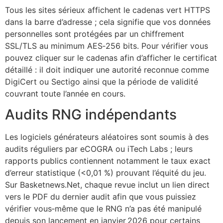
Tous les sites sérieux affichent le cadenas vert HTTPS
dans la barre d’adresse ; cela signifie que vos données
personnelles sont protégées par un chiffrement
SSL/TLS au minimum AES‑256 bits. Pour vérifier vous
pouvez cliquer sur le cadenas afin d’afficher le certificat
détaillé : il doit indiquer une autorité reconnue comme
DigiCert ou Sectigo ainsi que la période de validité
couvrant toute l’année en cours.
Audits RNG indépendants
Les logiciels générateurs aléatoires sont soumis à des
audits réguliers par eCOGRA ou iTech Labs ; leurs
rapports publics contiennent notamment le taux exact
d’erreur statistique (<0,01 %) prouvant l’équité du jeu.
Sur Basketnews.Net, chaque revue inclut un lien direct
vers le PDF du dernier audit afin que vous puissiez
vérifier vous‑même que le RNG n’a pas été manipulé
depuis son lancement en janvier 2026 pour certains