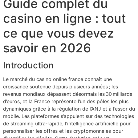
Guide complet du
casino en ligne : tout
ce que vous devez
savoir en 2026
Introduction
Le marché du casino online france connaît une
croissance soutenue depuis plusieurs années ; les
revenus mondiaux dépassent désormais les 30 milliards
d’euros, et la France représente l’un des pôles les plus
dynamiques grâce à la régulation de l’ANJ et à l’essor du
mobile. Les plateformes s’appuient sur des technologies
de streaming ultra‑rapide, l’intelligence artificielle pour
personnaliser les offres et les cryptomonnaies pour