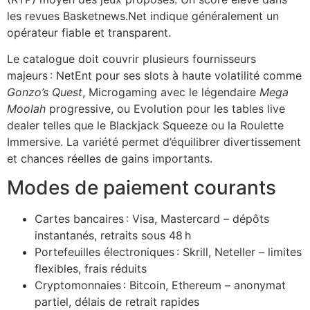
les revues Basketnews.Net indique généralement un
opérateur fiable et transparent.
Le catalogue doit couvrir plusieurs fournisseurs
majeurs : NetEnt pour ses slots à haute volatilité comme
Gonzo’s Quest
, Microgaming avec le légendaire
Mega
Moolah
progressive, ou Evolution pour les tables live
dealer telles que le Blackjack Squeeze ou la Roulette
Immersive. La variété permet d’équilibrer divertissement
et chances réelles de gains importants.
Modes de paiement courants
Cartes bancaires : Visa, Mastercard – dépôts
instantanés, retraits sous 48 h
Portefeuilles électroniques : Skrill, Neteller – limites
flexibles, frais réduits
Cryptomonnaies : Bitcoin, Ethereum – anonymat
partiel, délais de retrait rapides