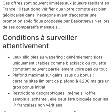
Ces offres sont souvent limitées aux joueurs résidant en
France ; il faut donc vérifier que votre compte est bien
géolocalisé dans l’hexagone avant d’accepter une
promotion spécifique proposée par Basketnews.Net lors
de ses comparatifs mensuels .
Conditions à surveiller
attentivement
Jeux éligibles au wagering : généralement slots
uniquement ; tables comme blackjack ou roulette
comptent souvent partiellement voire pas du tout
Plafond maximal sur gains issus du bonus :
certains sites limitent ce plafond à €200 malgré un
gros bonus initial
Restrictions géographiques : même si l’offre
semble alléchante , elle peut être bloquée pour les
IP françaises non vérifiées