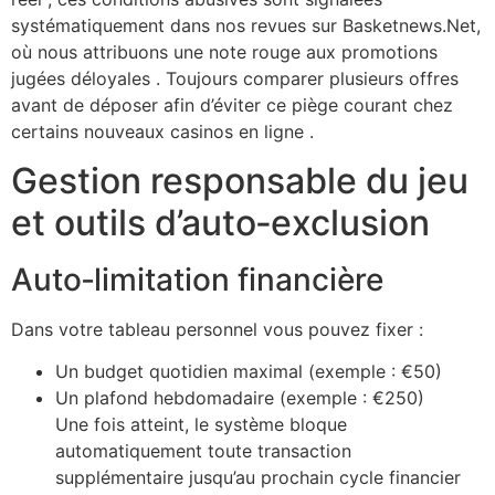
systématiquement dans nos revues sur Basketnews.Net,
où nous attribuons une note rouge aux promotions
jugées déloyales . Toujours comparer plusieurs offres
avant de déposer afin d’éviter ce piège courant chez
certains nouveaux casinos en ligne .
Gestion responsable du jeu
et outils d’auto‑exclusion
Auto‑limitation financière
Dans votre tableau personnel vous pouvez fixer :
Un budget quotidien maximal (exemple : €50)
Un plafond hebdomadaire (exemple : €250)
Une fois atteint, le système bloque
automatiquement toute transaction
supplémentaire jusqu’au prochain cycle financier