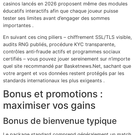
casinos lancés en 2026 proposent même des modules
éducatifs interactifs afin que chaque joueur puisse
tester ses limites avant d’engager des sommes
importantes .
En suivant ces cinq piliers – chiffrement SSL/TLS visible,
audits RNG publiés, procédure KYC transparente,
contrôles anti‑fraude actifs et programmes sociaux
certifiés – vous pouvez jouer sereinement sur n’importe
quel site recommandé par Basketnews.Net, sachant que
votre argent et vos données restent protégés par les
standards internationaux les plus exigeants .
Bonus et promotions :
maximiser vos gains
Bonus de bienvenue typique
Le package standard comprend généralement un match