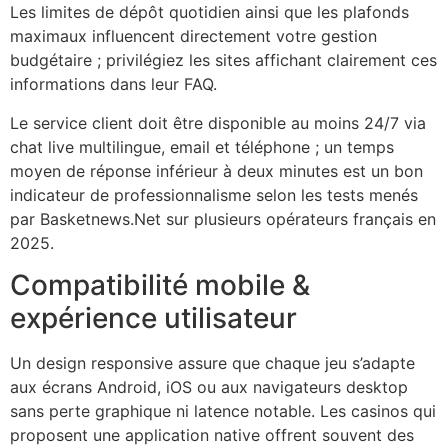
Les limites de dépôt quotidien ainsi que les plafonds
maximaux influencent directement votre gestion
budgétaire ; privilégiez les sites affichant clairement ces
informations dans leur FAQ.
Le service client doit être disponible au moins 24/7 via
chat live multilingue, email et téléphone ; un temps
moyen de réponse inférieur à deux minutes est un bon
indicateur de professionnalisme selon les tests menés
par Basketnews.Net sur plusieurs opérateurs français en
2025.
Compatibilité mobile &
expérience utilisateur
Un design responsive assure que chaque jeu s’adapte
aux écrans Android, iOS ou aux navigateurs desktop
sans perte graphique ni latence notable. Les casinos qui
proposent une application native offrent souvent des