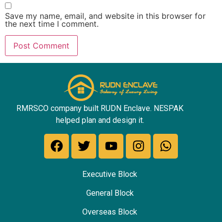
Save my name, email, and website in this browser for
the next time I comment.
RMRSCO company built RUDN Enclave. NESPAK
helped plan and design it.
Executive Block
General Block
Overseas Block