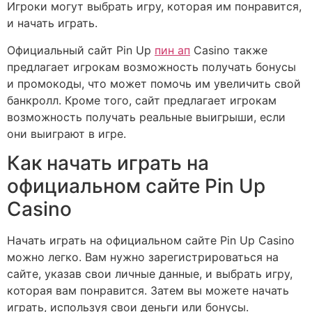
Игроки могут выбрать игру, которая им понравится,
и начать играть.
Официальный сайт Pin Up
пин ап
Casino также
предлагает игрокам возможность получать бонусы
и промокоды, что может помочь им увеличить свой
банкролл. Кроме того, сайт предлагает игрокам
возможность получать реальные выигрыши, если
они выиграют в игре.
Как начать играть на
официальном сайте Pin Up
Casino
Начать играть на официальном сайте Pin Up Casino
можно легко. Вам нужно зарегистрироваться на
сайте, указав свои личные данные, и выбрать игру,
которая вам понравится. Затем вы можете начать
играть, используя свои деньги или бонусы.