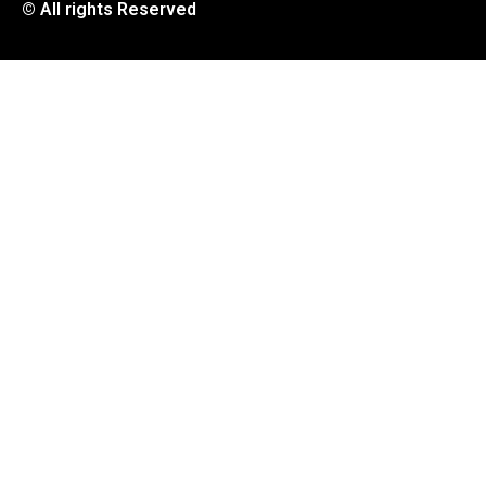
© All rights Reserved