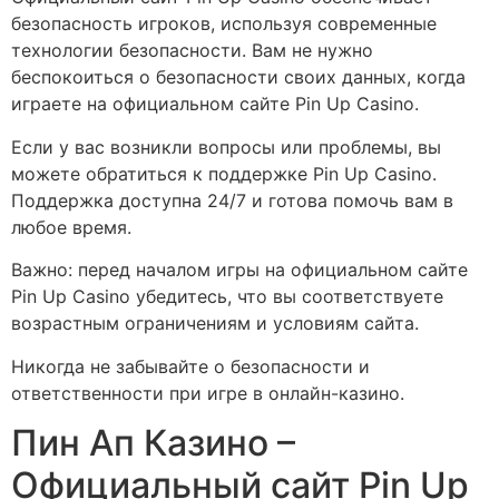
безопасность игроков, используя современные
технологии безопасности. Вам не нужно
беспокоиться о безопасности своих данных, когда
играете на официальном сайте Pin Up Casino.
Если у вас возникли вопросы или проблемы, вы
можете обратиться к поддержке Pin Up Casino.
Поддержка доступна 24/7 и готова помочь вам в
любое время.
Важно: перед началом игры на официальном сайте
Pin Up Casino убедитесь, что вы соответствуете
возрастным ограничениям и условиям сайта.
Никогда не забывайте о безопасности и
ответственности при игре в онлайн-казино.
Пин Ап Казино –
Официальный сайт Pin Up