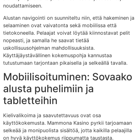
noudattamiseen.
Alustan navigointi on suunniteltu niin, että hakeminen ja
selaaminen ovat vaivatonta sekä mobiilissa että
tietokoneella. Pelaajat voivat löytää kiinnostavat pelit
nopeasti, ja samalla he saavat tietää
uskollisuusohjelman mahdollisuuksista.
Käyttäjäystävällinen kokemuspohja kannustaa
tutustumaan tarjontaan pikaisella ja selkeällä tavalla.
Mobiilisoituminen: Sovaako
alusta puhelimiin ja
tabletteihin
Kielivalikoima ja saavutettavuus ovat osa
käyttökokemusta. Mammona Kasino pyrkii tarjoamaan
selkeää ja monipuolista sisältöä, jotta kaikilla pelaajilla
on hyvä käyttökokemus riippumatta taustasta.