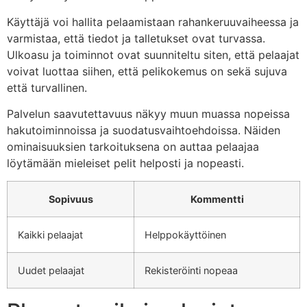
Käyttäjä voi hallita pelaamistaan rahankeruuvaiheessa ja
varmistaa, että tiedot ja talletukset ovat turvassa.
Ulkoasu ja toiminnot ovat suunniteltu siten, että pelaajat
voivat luottaa siihen, että pelikokemus on sekä sujuva
että turvallinen.
Palvelun saavutettavuus näkyy muun muassa nopeissa
hakutoiminnoissa ja suodatusvaihtoehdoissa. Näiden
ominaisuuksien tarkoituksena on auttaa pelaajaa
löytämään mieleiset pelit helposti ja nopeasti.
Sopivuus
Kommentti
Kaikki pelaajat
Helppokäyttöinen
Uudet pelaajat
Rekisteröinti nopeaa