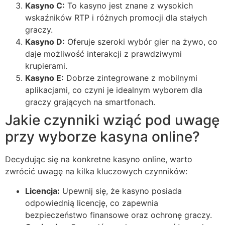
Kasyno C:
To kasyno jest znane z wysokich
wskaźników RTP i różnych promocji dla stałych
graczy.
Kasyno D:
Oferuje szeroki wybór gier na żywo, co
daje możliwość interakcji z prawdziwymi
krupierami.
Kasyno E:
Dobrze zintegrowane z mobilnymi
aplikacjami, co czyni je idealnym wyborem dla
graczy grających na smartfonach.
Jakie czynniki wziąć pod uwagę
przy wyborze kasyna online?
Decydując się na konkretne kasyno online, warto
zwrócić uwagę na kilka kluczowych czynników:
Licencja:
Upewnij się, że kasyno posiada
odpowiednią licencję, co zapewnia
bezpieczeństwo finansowe oraz ochronę graczy.