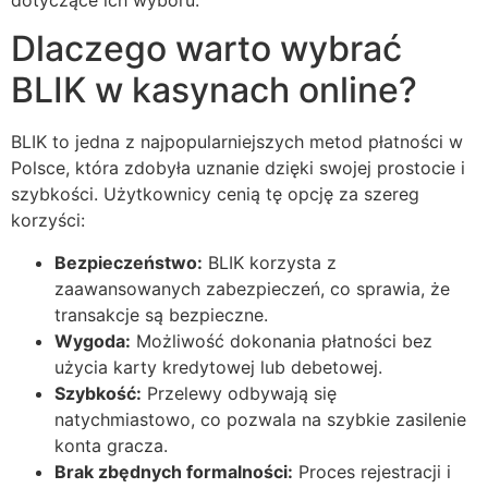
dotyczące ich wyboru.
Dlaczego warto wybrać
BLIK w kasynach online?
BLIK to jedna z najpopularniejszych metod płatności w
Polsce, która zdobyła uznanie dzięki swojej prostocie i
szybkości. Użytkownicy cenią tę opcję za szereg
korzyści:
Bezpieczeństwo:
BLIK korzysta z
zaawansowanych zabezpieczeń, co sprawia, że
transakcje są bezpieczne.
Wygoda:
Możliwość dokonania płatności bez
użycia karty kredytowej lub debetowej.
Szybkość:
Przelewy odbywają się
natychmiastowo, co pozwala na szybkie zasilenie
konta gracza.
Brak zbędnych formalności:
Proces rejestracji i