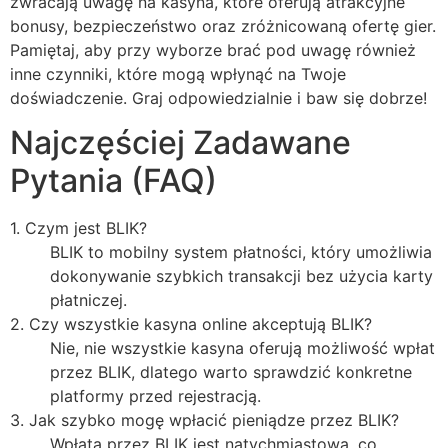
zwracają uwagę na kasyna, które oferują atrakcyjne
bonusy, bezpieczeństwo oraz zróżnicowaną ofertę gier.
Pamiętaj, aby przy wyborze brać pod uwagę również
inne czynniki, które mogą wpłynąć na Twoje
doświadczenie. Graj odpowiedzialnie i baw się dobrze!
Najczęściej Zadawane
Pytania (FAQ)
1. Czym jest BLIK?
BLIK to mobilny system płatności, który umożliwia
dokonywanie szybkich transakcji bez użycia karty
płatniczej.
2. Czy wszystkie kasyna online akceptują BLIK?
Nie, nie wszystkie kasyna oferują możliwość wpłat
przez BLIK, dlatego warto sprawdzić konkretne
platformy przed rejestracją.
3. Jak szybko mogę wpłacić pieniądze przez BLIK?
Wpłata przez BLIK jest natychmiastowa, co