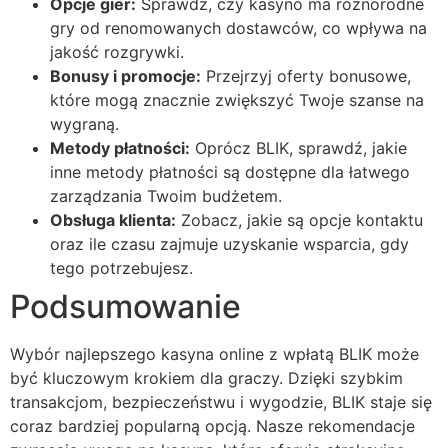
Opcje gier:
Sprawdź, czy kasyno ma różnorodne
gry od renomowanych dostawców, co wpływa na
jakość rozgrywki.
Bonusy i promocje:
Przejrzyj oferty bonusowe,
które mogą znacznie zwiększyć Twoje szanse na
wygraną.
Metody płatności:
Oprócz BLIK, sprawdź, jakie
inne metody płatności są dostępne dla łatwego
zarządzania Twoim budżetem.
Obsługa klienta:
Zobacz, jakie są opcje kontaktu
oraz ile czasu zajmuje uzyskanie wsparcia, gdy
tego potrzebujesz.
Podsumowanie
Wybór najlepszego kasyna online z wpłatą BLIK może
być kluczowym krokiem dla graczy. Dzięki szybkim
transakcjom, bezpieczeństwu i wygodzie, BLIK staje się
coraz bardziej popularną opcją. Nasze rekomendacje