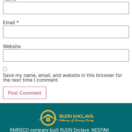
Email
*
Website
Save my name, email, and website in this browser for
the next time I comment.
RMRSCO company built RUDN Enclave. NESPAK