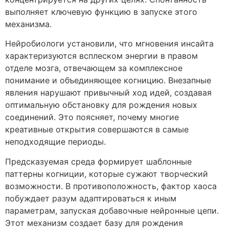
выполняет ключевую функцию в запуске этого
механизма.
Нейробиологи установили, что мгновения инсайта
характеризуются всплеском энергии в правом
отделе мозга, отвечающем за комплексное
понимание и объединяющее когницию. Внезапные
явления нарушают привычный ход идей, создавая
оптимальную обстановку для рождения новых
соединений. Это поясняет, почему многие
креативные открытия совершаются в самые
неподходящие периоды.
Предсказуемая среда формирует шаблонные
паттерны когниции, которые сужают творческий
возможности. В противоположность, фактор хаоса
побуждает разум адаптироваться к иным
параметрам, запуская добавочные нейронные цепи.
Этот механизм создает базу для рождения