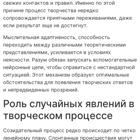
свежих контактов и правил. Именно по этой
причине процесс творчества нередко
сопровождается приятными переживаниями, даже
если результат еще не достигнут.
Мыслительная адаптивность, способность
переходить между различными теоретическими
представлениями, усиливается в условиях
неясности. Разум обязан запускать вспомогательные
нейронные цепи, чтобы справиться с нестандартной
ситуацией. Этот механизм образует оптимальные
обстоятельства для появления творческих ответов
и непредвиденных прозрений.
Роль случайных явлений в
творческом процессе
Созидательный процесс редко происходит по четко
линейному плану. Спонтанные происшествия могут