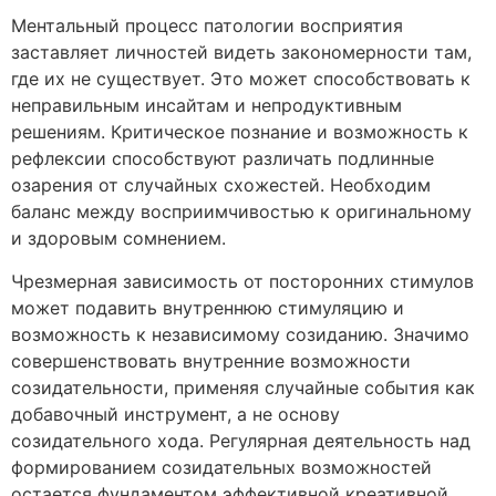
Ментальный процесс патологии восприятия
заставляет личностей видеть закономерности там,
где их не существует. Это может способствовать к
неправильным инсайтам и непродуктивным
решениям. Критическое познание и возможность к
рефлексии способствуют различать подлинные
озарения от случайных схожестей. Необходим
баланс между восприимчивостью к оригинальному
и здоровым сомнением.
Чрезмерная зависимость от посторонних стимулов
может подавить внутреннюю стимуляцию и
возможность к независимому созиданию. Значимо
совершенствовать внутренние возможности
созидательности, применяя случайные события как
добавочный инструмент, а не основу
созидательного хода. Регулярная деятельность над
формированием созидательных возможностей
остается фундаментом эффективной креативной