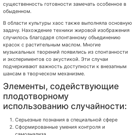
существенность готовности замечать особенное в
обыденном.
В области культуры хаос также выполняла основную
задачу. Нахождение техники жировой изображения
случилось благодаря спонтанному объединению
красок с растительным маслом. Многие
музыкальных творений появились из спонтанности
и экспериментов со акустикой. Эти случаи
подчеркивают важность доступности к внезапным
шансам в творческом механизме.
Элементы, содействующие
плодотворному
использованию случайности:
Серьезные познания в специальной сфере
Сформированные умения контроля и
самоанализа