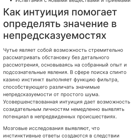
Как интуиция помогает
определять значение в
непредсказуемостях
Чутье являет собой возможность стремительно
рассматривать обстановку без детального
рассмотрения, основываясь на собранный опыт и
подсознательные явления. В сфере поиска спинто
казино инстинкт выполняет функцию фильтра,
способствующего различать значимые
непредсказуемости от простого шума.
Усовершенствованная интуиция дает возможность
созидательным личностям немедленно выявлять
потенциал в непредвиденных происшествиях.
Мозговые исследования выявляют, что
инстинктивные ответы создаются в следствии