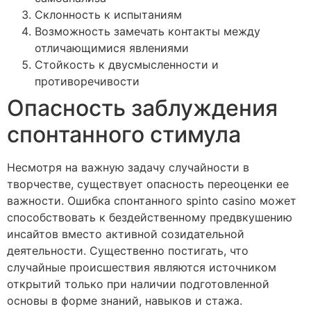
Склонность к испытаниям
Возможность замечать контакты между
отличающимися явлениями
Стойкость к двусмысленности и
противоречивости
Опасность заблуждения
спонтанного стимула
Несмотря на важную задачу случайности в
творчестве, существует опасность переоценки ее
важности. Ошибка спонтанного spinto casino может
способствовать к бездейственному предвкушению
инсайтов вместо активной созидательной
деятельности. Существенно постигать, что
случайные происшествия являются источником
открытий только при наличии подготовленной
основы в форме знаний, навыков и стажа.