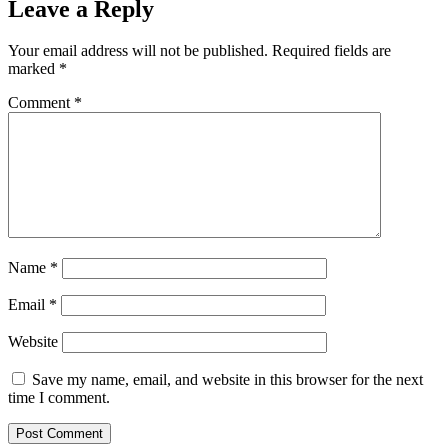
Leave a Reply
Your email address will not be published.
Required fields are
marked
*
Comment
*
Name
*
Email
*
Website
Save my name, email, and website in this browser for the next
time I comment.