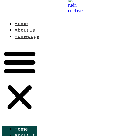
Home
About Us
Homepage
Menu
Home
About Us