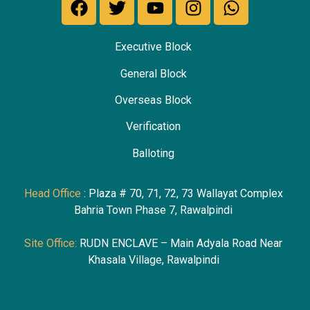
Executive Block
General Block
Overseas Block
Verification
Ballotin
g
Head Office
: Plaza # 70, 71, 72, 73 Wallayat Complex
Bahria Town Phase 7, Rawalpindi
Site Office:
RUDN ENCLAVE – Main Adyala Road Near
Khasala Village, Rawalpindi