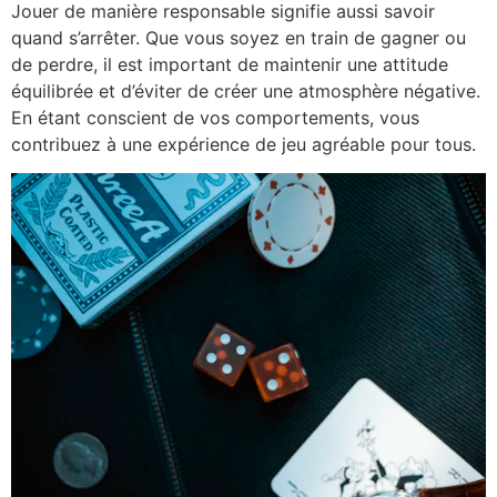
Jouer de manière responsable signifie aussi savoir
quand s’arrêter. Que vous soyez en train de gagner ou
de perdre, il est important de maintenir une attitude
équilibrée et d’éviter de créer une atmosphère négative.
En étant conscient de vos comportements, vous
contribuez à une expérience de jeu agréable pour tous.