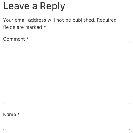
Leave a Reply
Your email address will not be published.
Required
fields are marked
*
Comment
*
Name
*