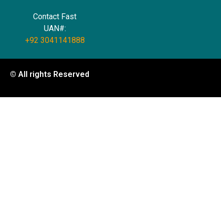
Contact Fast
UAN#:
+92 3041141888
© All rights Reserved