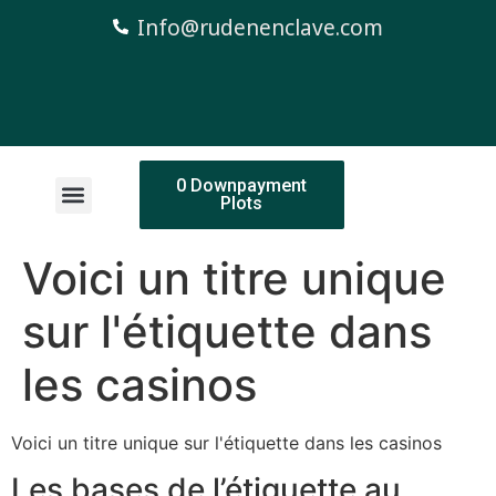
Info@rudenenclave.com
0 Downpayment
Plots
Voici un titre unique
sur l'étiquette dans
les casinos
Voici un titre unique sur l'étiquette dans les casinos
Les bases de l’étiquette au