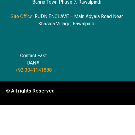
Bahria Town Phase 7, Rawalpindi
Site Office:
RUDN ENCLAVE – Main Adyala Road Near
Khasala Village, Rawalpindi
Contact Fast
UAN#:
+92 3041141888
© All rights Reserved