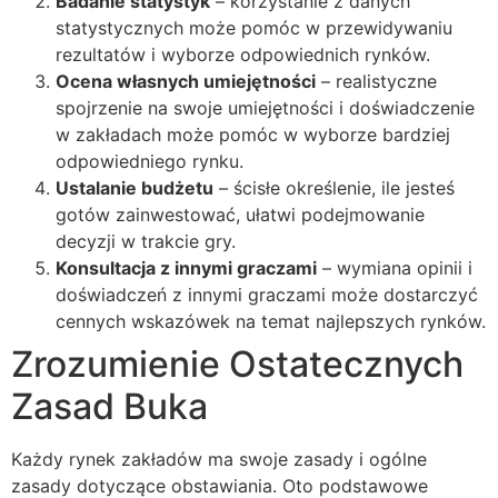
Badanie statystyk
– korzystanie z danych
statystycznych może pomóc w przewidywaniu
rezultatów i wyborze odpowiednich rynków.
Ocena własnych umiejętności
– realistyczne
spojrzenie na swoje umiejętności i doświadczenie
w zakładach może pomóc w wyborze bardziej
odpowiedniego rynku.
Ustalanie budżetu
– ścisłe określenie, ile jesteś
gotów zainwestować, ułatwi podejmowanie
decyzji w trakcie gry.
Konsultacja z innymi graczami
– wymiana opinii i
doświadczeń z innymi graczami może dostarczyć
cennych wskazówek na temat najlepszych rynków.
Zrozumienie Ostatecznych
Zasad Buka
Każdy rynek zakładów ma swoje zasady i ogólne
zasady dotyczące obstawiania. Oto podstawowe