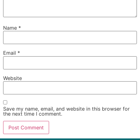
Name
*
Email
*
Website
Save my name, email, and website in this browser for
the next time I comment.