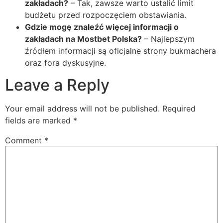
zakładach?
– Tak, zawsze warto ustalić limit
budżetu przed rozpoczęciem obstawiania.
Gdzie mogę znaleźć więcej informacji o
zakładach na Mostbet Polska?
– Najlepszym
źródłem informacji są oficjalne strony bukmachera
oraz fora dyskusyjne.
Leave a Reply
Your email address will not be published.
Required
fields are marked
*
Comment
*