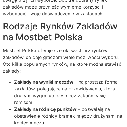
uwagę przy ich wyborze. Dobrze dobrany rynek
zakładów może przynieść wymierne korzyści i
wzbogacić Twoje doświadczenie w zakładach.
Rodzaje Rynków Zakładów
na Mostbet Polska
Mostbet Polska oferuje szeroki wachlarz rynków
zakładów, co daje graczom wiele możliwości wyboru.
Oto kilka popularnych rynków, na które można stawiać
zakłady:
Zakłady na wyniki meczów
– najprostsza forma
zakładów, polegająca na przewidywaniu, która
drużyna wygra lub czy mecz zakończy się
remisem.
Zakłady na różnicę punktów
– pozwalają na
obstawienie różnicy bramek między drużynami na
koniec meczu.