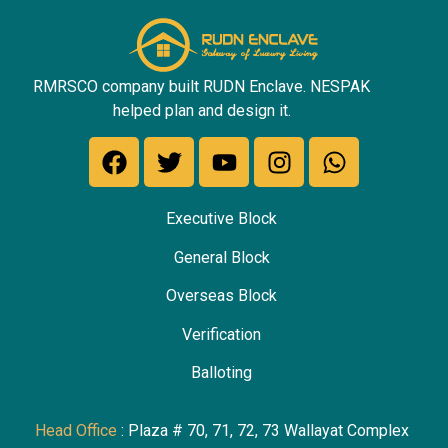
RMRSCO company built RUDN Enclave. NESPAK
helped plan and design it.
Executive Block
General Block
Overseas Block
Verification
Ballotin
g
Head Office
: Plaza # 70, 71, 72, 73 Wallayat Complex