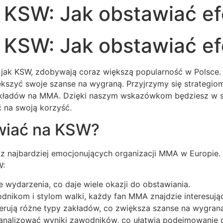
 KSW: Jak obstawiać e
 KSW: Jak obstawiać e
jak KSW, zdobywają coraz większą popularność w Polsce. 
iększyć swoje szanse na wygraną. Przyjrzymy się strateg
ładów na MMA. Dzięki naszym wskazówkom będziesz w stan
 na swoją korzyść.
wiać na KSW?
a z najbardziej emocjonujących organizacji MMA w Europie.
W:
 wydarzenia, co daje wiele okazji do obstawiania.
odnikom i stylom walki, każdy fan MMA znajdzie interesują
rują różne typy zakładów, co zwiększa szanse na wygraną
nalizować wyniki zawodników, co ułatwia podejmowanie d